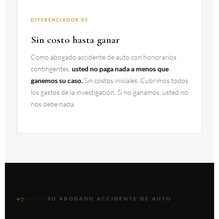
DIFERENCIADOR 03
Sin costo hasta ganar
Como abogado accidente de auto con honorarios
contingentes,
usted no paga nada a menos que
Sin costos iniciales. Cubrimos todos
ganemos su caso.
los gastos de la investigación. Si no ganamos, usted no
nos debe nada.
07
SU ABOGADO ACCIDENTE DE AUTO