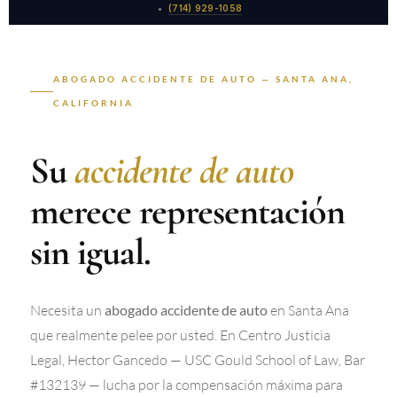
•
(714) 929-1058
ABOGADO ACCIDENTE DE AUTO — SANTA ANA,
CALIFORNIA
Su
accidente de auto
merece
representación
sin igual.
Necesita un
en Santa Ana
abogado accidente de auto
que realmente pelee por usted. En Centro Justicia
Legal, Hector Gancedo — USC Gould School of Law, Bar
#132139 — lucha por la compensación máxima para