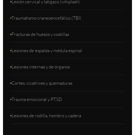
Lesión cervical y latigazo (whiplash)
Traumatismo craneoencefálico (TBI)
Fracturas de huesos y costillas
Lesiones de espalda y médula espinal
Lesiones internas y de órganos
Cortes, cicatrices y quemaduras
Trauma emocional y PTSD
Lesiones de rodilla, hombro y cadera