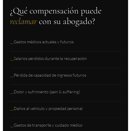
¿Qué compensación puede
reclamar
con su abogado?
Gastos médicos actuales y futuros
—
Salarios perdidos durante la recuperación
—
Pérdida de capacidad de ingresos futuros
—
Dolor y sufrimiento (pain & suffering)
—
Daños al vehículo y propiedad personal
—
Gastos de transporte y cuidado médico
—