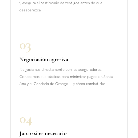
y asegura el testimonio de testigos antes de que
desaparezca.
03
Negociación agresiva
Negociamos directamente con las aseguradoras.
Conocemos sus tácticas para minimizar pagos en Santa
Ana y el Condado de Orange — y cómo combatirlas.
04
Juicio si es necesario