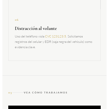
06
Distracción al volante
Uso del teléfono viola
CVC §23123.5
. Solicitamos
registros del celular y EDR (caja negra del vehículo) como
evidencia clave.
03
VEA CÓMO TRABAJAMOS