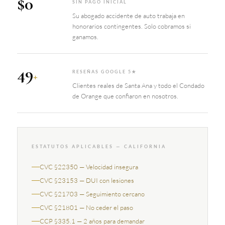
$0
SIN PAGO INICIAL
Su abogado accidente de auto trabaja en
honorarios contingentes. Solo cobramos si
ganamos.
49
+
RESEÑAS GOOGLE 5★
Clientes reales de Santa Ana y todo el Condado
de Orange que confiaron en nosotros.
ESTATUTOS APLICABLES — CALIFORNIA
CVC §22350 — Velocidad insegura
CVC §23153 — DUI con lesiones
CVC §21703 — Seguimiento cercano
CVC §21801 — No ceder el paso
CCP §335.1 — 2 años para demandar