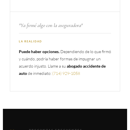
"Ya firmé algo con la aseguradora"
LA REALIDAD
Puede haber opciones.
Dependiendo de lo que firmó
y cuándo, podría haber formas de impugnar un
acuerdo injusto. Llame a su
abogado accidente de
auto
de inmediato:
(714) 929-1058
09
PREGUNTAS FRECUENTES