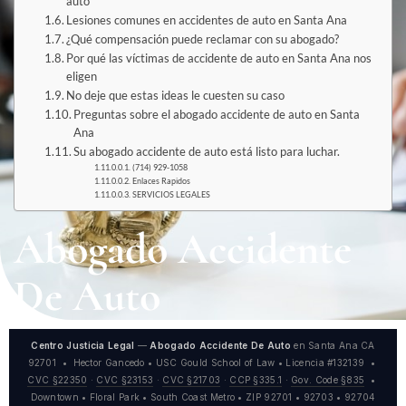
auto
Lesiones comunes en accidentes de auto en Santa Ana
¿Qué compensación puede reclamar con su abogado?
Por qué las víctimas de accidente de auto en Santa Ana nos
eligen
No deje que estas ideas le cuesten su caso
Preguntas sobre el abogado accidente de auto en Santa
Ana
Su abogado accidente de auto está listo para luchar.
(714) 929-1058
Enlaces Rapidos
SERVICIOS LEGALES
Abogado Accidente
De Auto
Centro Justicia Legal
—
Abogado Accidente De Auto
en Santa Ana CA
92701 • Hector Gancedo • USC Gould School of Law • Licencia #132139 •
CVC §22350
·
CVC §23153
·
CVC §21703
·
CCP §335.1
·
Gov. Code §835
•
Downtown • Floral Park • South Coast Metro • ZIP 92701 • 92703 • 92704