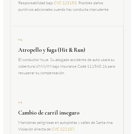
Responsabilidad bajo
CVC §23153
. Posibles daños
punitivos adicionales cuando hay conducta imprudente.
04
Atropello y fuga (Hit & Run)
El conductor huye. Su abogado accidente de auto usará su
cobertura UM/UIM bajo Insurance Code §11580.1b para
recuperar su compensación.
05
Cambio de carril inseguro
Maniobras peligrosas en autopistas y calles de Santa Ana.
Violación directa de
CVC §22107
.