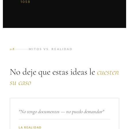
1058
08
MITOS VS. REALIDAD
No deje que estas ideas le
cuesten
su caso
"No tengo documentos — no puedo demandar"
LA REALIDAD