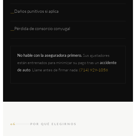
Daños punitivos si aplica
—
Pérdida de consorcio conyugal
—
No hable con la aseguradora primero.
Sus ajustadores
están entrenados para minimizar su pago tras un
accidente
de auto
. Llame antes de firmar nada:
(714) 929-1058
06
POR QUÉ ELEGIRNOS