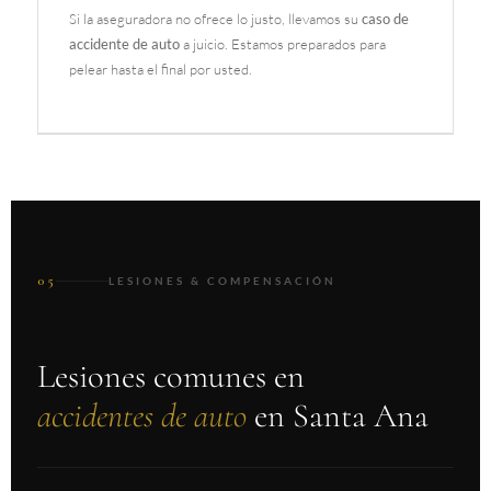
Si la aseguradora no ofrece lo justo, llevamos su
caso de
accidente de auto
a juicio. Estamos preparados para
pelear hasta el final por usted.
05
LESIONES & COMPENSACIÓN
Lesiones comunes en
accidentes de auto
en Santa Ana