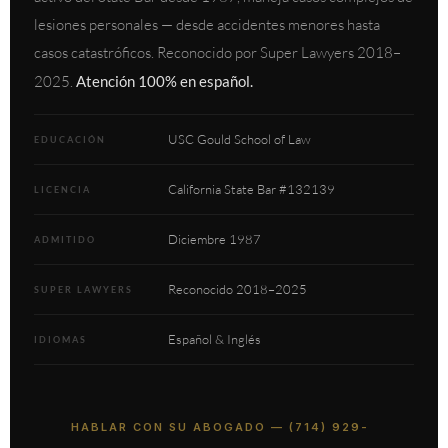
lesiones personales — desde accidentes menores hasta
casos catastróficos. Reconocido por Super Lawyers 2018–
2025.
Atención 100% en español.
USC Gould School of Law
EDUCACIÓN
California State Bar #132139
LICENCIA
Diciembre 1987
ADMITIDO
Reconocido 2018–2025
SUPER LAWYERS
Español & Inglés
IDIOMAS
HABLAR CON SU ABOGADO — (714) 929-