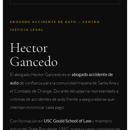
ABOGADO ACCIDENTE DE AUTO — CENTRO
JUSTICIA LEGAL
Hector
Gancedo
El abogado Hector Gancedo es el
abogado accidente de
auto
de confianza para la comunidad hispana de Santa Ana y
el Condado de Orange. Durante décadas ha representado a
víctimas de accidentes de auto frente a aseguradoras que
intentan minimizar cada pago.
Con formación en
USC Gould School of Law
y miembro
activo del State Bar desde 1987, maneja casos complejos de