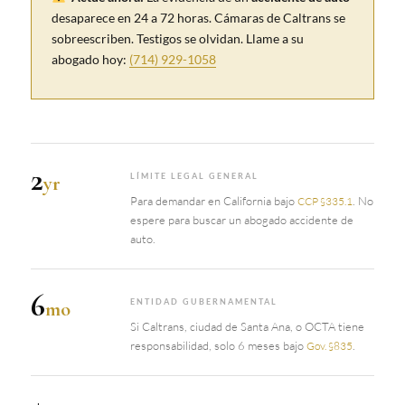
desaparece en 24 a 72 horas. Cámaras de Caltrans se
sobreescriben. Testigos se olvidan. Llame a su
abogado hoy:
(714) 929-1058
2
yr
LÍMITE LEGAL GENERAL
Para demandar en California bajo
. No
CCP §335.1
espere para buscar un abogado accidente de
auto.
6
mo
ENTIDAD GUBERNAMENTAL
Si Caltrans, ciudad de Santa Ana, o OCTA tiene
responsabilidad, solo 6 meses bajo
.
Gov. §835