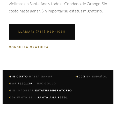
víctimas en Santa Ana y todo el Condado de Orange. Sin
costo hasta ganar. Sin importar su estatus migratorio.
LLAMAR: (714) 929-1058
CONSULTA GRATUITA
SIN COSTO
HASTA GANAR
100%
EN ESPAÑOL
BAR
#132139
— USC GOULD
SIN IMPORTAR
ESTATUS MIGRATORIO
206 W 4TH ST —
SANTA ANA 92701