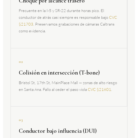
Choque por alcance trasero
Frecuente en la I-5 y SR-22 durante horas pico. El
conductor de atrás casi siempre es responsable bajo
CVC
§21703
. Preservamos grabaciones de cámaras Caltrans
como evidencia.
02
Colisión en intersección (T-bone)
Bristol St, 17th St, MainPlace Mall — zonas de alto riesgo
en Santa Ana. Fallo al ceder el paso viola
CVC §21801
.
03
Conductor bajo influencia (DUI)