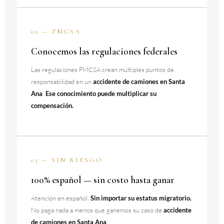
02 — FMCSA
Conocemos las regulaciones federales
Las regulaciones FMCSA crean múltiples puntos de
responsabilidad en un
accidente de camiones en Santa
Ana
.
Ese conocimiento puede multiplicar su
compensación.
03 — SIN RIESGO
100% español — sin costo hasta ganar
Atención en español.
Sin importar su estatus migratorio.
No paga nada a menos que ganemos su caso de
accidente
de camiones en Santa Ana
.