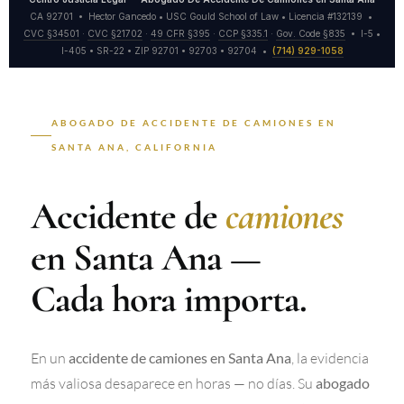
CA 92701 • Hector Gancedo • USC Gould School of Law • Licencia #132139 •
CVC §34501
·
CVC §21702
·
49 CFR §395
·
CCP §335.1
·
Gov. Code §835
• I-5 •
I-405 • SR-22 • ZIP 92701 • 92703 • 92704 •
(714) 929-1058
ABOGADO DE ACCIDENTE DE CAMIONES EN
SANTA ANA, CALIFORNIA
Accidente de
camiones
en Santa Ana —
Cada hora importa.
En un
, la evidencia
accidente de camiones en Santa Ana
más valiosa desaparece en horas — no días. Su
abogado