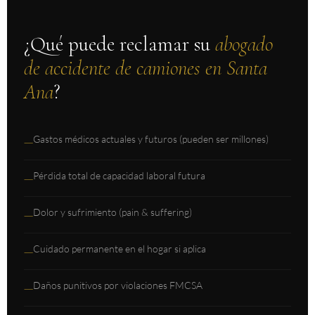
¿Qué puede reclamar su
abogado
de accidente de camiones en Santa
Ana
?
Gastos médicos actuales y futuros (pueden ser millones)
—
Pérdida total de capacidad laboral futura
—
Dolor y sufrimiento (pain & suffering)
—
Cuidado permanente en el hogar si aplica
—
Daños punitivos por violaciones FMCSA
—