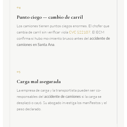
04
Punto ciego — cambio de carril
Los camiones tienen puntos ciegos enormes. El chofer que
cambia de carril sin verificar viola
CVC §22107
. El ECM
confirma si hubo movimiento brusco antes del
accidente de
camiones en Santa Ana
.
05
Carga mal asegurada
La empresa de carga y la transportista pueden ser co-
responsables del
accidente de camiones
si la carga se
desplazó o cayó. Su abogado investiga los manifiestos y el
peso declarado.