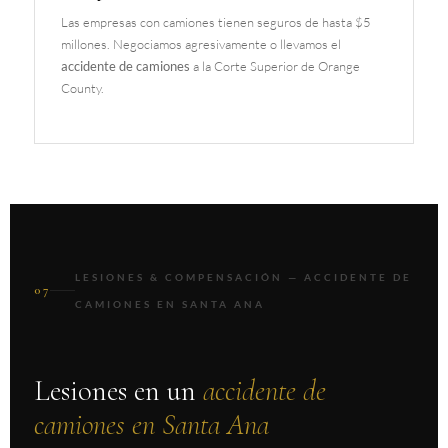
Las empresas con camiones tienen seguros de hasta $5
millones. Negociamos agresivamente o llevamos el
accidente de camiones
a la Corte Superior de Orange
County.
LESIONES & COMPENSACIÓN — ACCIDENTE DE
07
CAMIONES EN SANTA ANA
Lesiones en un
accidente de
camiones en Santa Ana