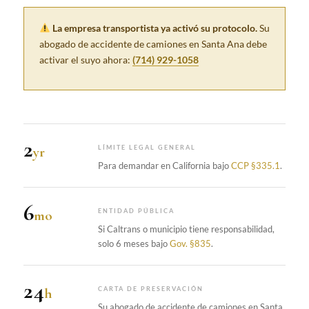
La empresa transportista ya activó su protocolo.
Su
abogado de accidente de camiones en Santa Ana debe
activar el suyo ahora:
(714) 929-1058
2
yr
LÍMITE LEGAL GENERAL
Para demandar en California bajo
CCP §335.1
.
6
mo
ENTIDAD PÚBLICA
Si Caltrans o municipio tiene responsabilidad,
solo 6 meses bajo
Gov. §835
.
24
h
CARTA DE PRESERVACIÓN
Su abogado de accidente de camiones en Santa