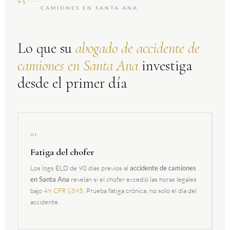
05
CAMIONES EN SANTA ANA
Lo que su
abogado de accidente de
camiones en Santa Ana
investiga
desde el primer día
01
Fatiga del chofer
Los logs ELD de 90 días previos al
accidente de camiones
en Santa Ana
revelan si el chofer excedió las horas legales
bajo
49 CFR §395
. Prueba fatiga crónica, no solo el día del
accidente.