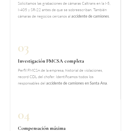
Solicitamos las grabaciones de cámaras Caltrans en la I-5,
I-405 y SR-22 antes de que se sobreescriban. También
cámaras de negocios cercanos al
accidente de camiones
.
03
Investigación FMCSA completa
Perfil FMCSA de la empresa, historial de violaciones,
record CDL del chofer. Identificamos todos los
responsables del
accidente de camiones en Santa Ana
.
04
Compensación máxima