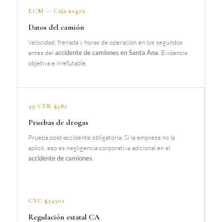
ECM — Caja negra
Datos del camión
Velocidad, frenada y horas de operación en los segundos
antes del
accidente de camiones en Santa Ana
. Evidencia
objetiva e irrefutable.
49 CFR §382
Pruebas de drogas
Prueba post-accidente obligatoria. Si la empresa no la
aplicó, eso es negligencia corporativa adicional en el
accidente de camiones
.
CVC §34501
Regulación estatal CA