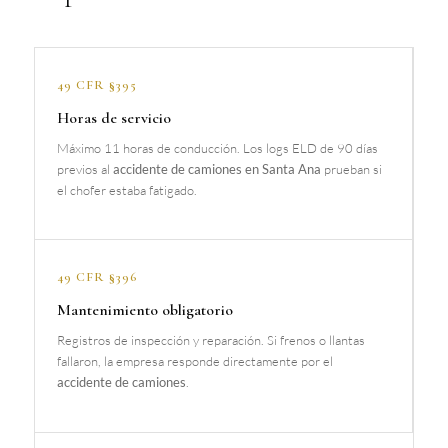
49 CFR §395
Horas de servicio
Máximo 11 horas de conducción. Los logs ELD de 90 días
previos al
accidente de camiones en Santa Ana
prueban si
el chofer estaba fatigado.
49 CFR §396
Mantenimiento obligatorio
Registros de inspección y reparación. Si frenos o llantas
fallaron, la empresa responde directamente por el
accidente de camiones
.