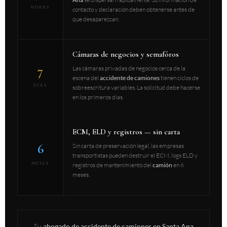
HORAS
contacto y declaración deben obtenerse antes de
que desaparezcan.
Cámaras de negocios y semafóros
7
Las cámaras privadas de negocios cerca de la
escena del
accidente de camiones
tienen ciclos de
DÍAS
sobreescritura variables. La solicitud debe hacerse
en los primeros días.
ECM, ELD y registros — sin carta
6
Sin carta de preservación legal, las empresas
transportistas pueden destruir el ECM, logs ELD y
MESES
registros de mantenimiento del
camión
en 6
meses.
Su
abogado de accidente de camiones en Santa Ana