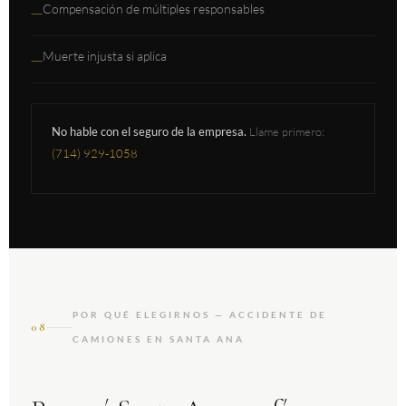
Compensación de múltiples responsables
—
Muerte injusta si aplica
—
No hable con el seguro de la empresa.
Llame primero:
(714) 929-1058
POR QUÉ ELEGIRNOS — ACCIDENTE DE
08
CAMIONES EN SANTA ANA