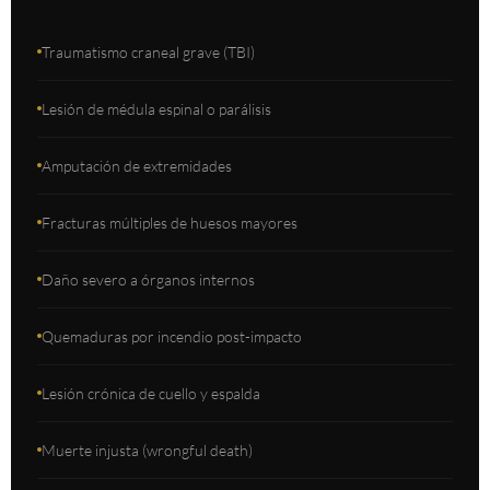
Traumatismo craneal grave (TBI)
Lesión de médula espinal o parálisis
Amputación de extremidades
Fracturas múltiples de huesos mayores
Daño severo a órganos internos
Quemaduras por incendio post-impacto
Lesión crónica de cuello y espalda
Muerte injusta (wrongful death)