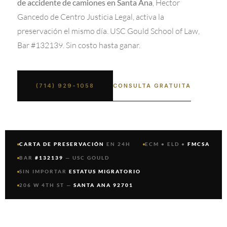
, Hector
de accidente de camiones en Santa Ana
Gancedo de Centro Justicia Legal, activa la
preservación el mismo día. USC Gould School of Law,
Bar #132139. Sin costo hasta ganar.
CONSULTA GRATUITA
(714) 929-1058
CARTA DE PRESERVACIÓN
EN 24H
ECM • ELD •
FMCSA
BAR
#132139
— USC GOULD
SIN IMPORTAR
ESTATUS MIGRATORIO
206 W 4TH ST —
SANTA ANA 92701