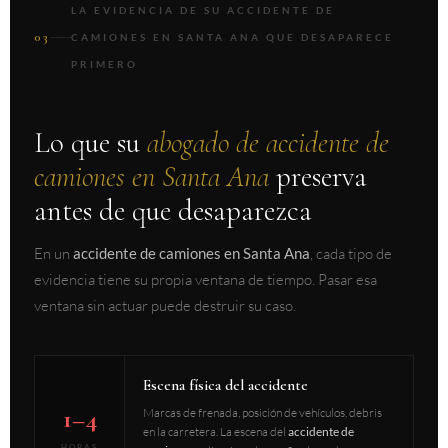
LA EVIDENCIA DE SU ACCIDENTE DE
03
CAMIONES EN SANTA ANA QUE DESAPARECE
PRIMERO
Lo que su
abogado de accidente de
camiones en Santa Ana
preserva
antes de que desaparezca
En un
accidente de camiones en Santa Ana
, cada tipo de
evidencia tiene su propia ventana de tiempo. Pasar esa
ventana sin actuar puede destruir su caso.
Escena física del accidente
1–4
Marcas de frenada, posición de vehículos, debris
en la carretera. La escena del
accidente de
HORAS