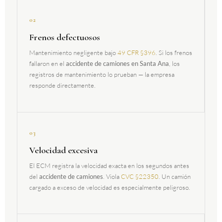
02
Frenos defectuosos
Mantenimiento negligente bajo
49 CFR §396
. Si los frenos
fallaron en el
accidente de camiones en Santa Ana
, los
registros de mantenimiento lo prueban — la empresa
responde directamente.
03
Velocidad excesiva
El ECM registra la velocidad exacta en los segundos antes
del
accidente de camiones
. Viola
CVC §22350
. Un camión
cargado a exceso de velocidad es especialmente peligroso.