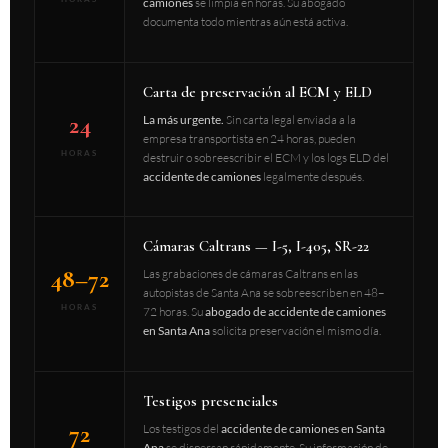
camiones
se limpia en horas. Su abogado
documenta todo mientras aún está activa.
Carta de preservación al ECM y ELD
24
La más urgente.
Sin carta legal enviada a la
empresa transportista en 24 horas, pueden
HORAS
destruir o sobreescribir el ECM y los logs ELD del
accidente de camiones
legalmente después.
Cámaras Caltrans — I-5, I-405, SR-22
48–72
Las grabaciones de cámaras Caltrans en las
autopistas de Santa Ana se sobreescriben en 48–
HORAS
72 horas. Su
abogado de accidente de camiones
en Santa Ana
solicita preservación el mismo día.
Testigos presenciales
72
Los testigos del
accidente de camiones en Santa
Ana
se dispersan rápidamente. Su información de