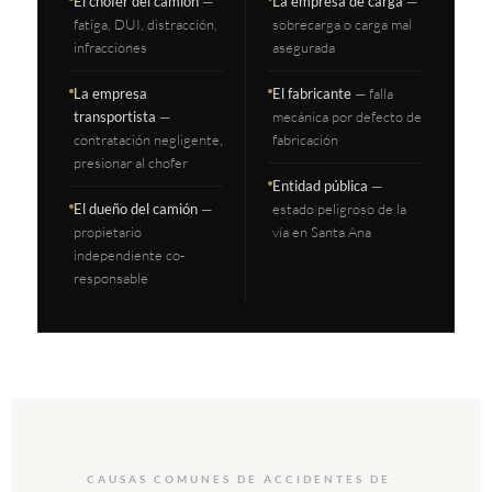
El chofer del camión
—
La empresa de carga
—
fatiga, DUI, distracción,
sobrecarga o carga mal
infracciones
asegurada
La empresa
El fabricante
— falla
transportista
—
mecánica por defecto de
contratación negligente,
fabricación
presionar al chofer
Entidad pública
—
El dueño del camión
—
estado peligroso de la
propietario
vía en Santa Ana
independiente co-
responsable
CAUSAS COMUNES DE ACCIDENTES DE