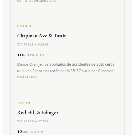
de 4th St en Santa Ana.
ORANGE
Chapman Ave & Tustin
ZIP 92868 • 92866
10
MIN EN AUTO
Desde Orange, los
abogados de accidentes de auto cerca
en Santa Ana están por la SR-57 sur o por Chapman
de mi
hasta Bristol.
TUSTIN
Red Hill & Edinger
ZIP 92780 • 92782
12
MIN EN AUTO