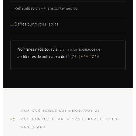
Rehabilitación y transporte médico
—
Daños punitivos si aplica
—
No firmes nada todavía.
Llama a los
abogados de
accidentes de auto cerca de ti
:
(714) 929-1058
POR QUÉ SOMOS LOS ABOGADOS DE
07
ACCIDENTES DE AUTO MÁS CERCA DE TI EN
SANTA ANA