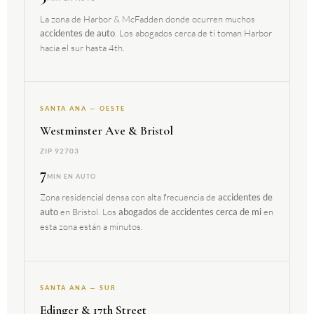
La zona de Harbor & McFadden donde ocurren muchos
. Los abogados cerca de ti toman Harbor
accidentes de auto
hacia el sur hasta 4th.
SANTA ANA — OESTE
Westminster Ave & Bristol
ZIP 92703
7
MIN EN AUTO
Zona residencial densa con alta frecuencia de
accidentes de
en Bristol. Los
en
auto
abogados de accidentes cerca de mi
esta zona están a minutos.
SANTA ANA — SUR
Edinger & 17th Street