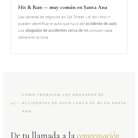
Hit & Run — muy común en Santa Ana
Las cámaras de negocios en 1st Street y el downtown
pueden identificar el auto que huyó del
accidente de auto
.
Los
abogados de accidentes cerca de mi
conocen cada
cámara en la zona.
CÓMO TRABAJAN LOS ABOGADOS DE
05
ACCIDENTES DE AUTO CERCA DE MI EN SANTA
ANA
De tu llamada a la
compensación