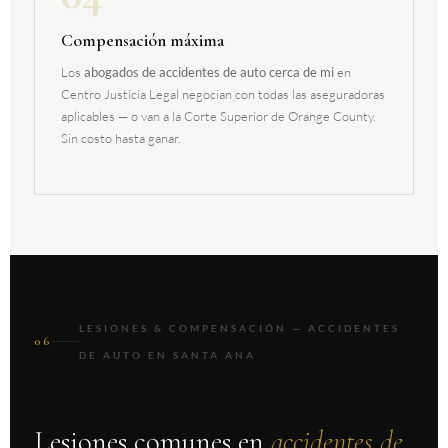
Compensación máxima
Los
abogados de accidentes de auto cerca de mi
en
Centro Justicia Legal negocian con todas las aseguradoras
aplicables — o van a la Corte Superior de Orange County.
Sin costo hasta ganar.
LESIONES & COMPENSACIÓN — ACCIDENTES
06
DE AUTO EN SANTA ANA
Lesiones comunes en
accidentes de