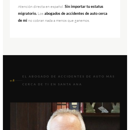
Atención directa en español.
Sin importar tu estatus
migratorio.
Los
abogados de accidentes de auto cerca
de mi
no cobran nada a menos que ganemos.
EL ABOGADO DE ACCIDENTES DE AUTO MÁS
08
CERCA DE TI EN SANTA ANA