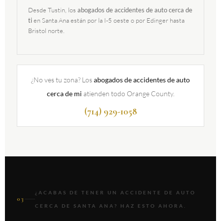
Desde Tustin, los
abogados de accidentes de auto cerca de
en Santa Ana están por la I-5 oeste o por Edinger hasta
ti
Bristol norte.
¿No ves tu zona? Los
abogados de accidentes de auto
atienden todo Orange County.
cerca de mi
(714) 929-1058
¿ACABAS DE TENER UN ACCIDENTE DE AUTO
03
CERCA DE SANTA ANA? HAZ ESTO AHORA.