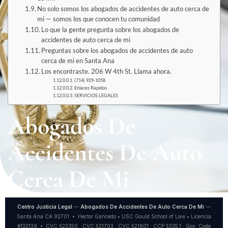
No solo somos los abogados de accidentes de auto cerca de
mi — somos los que conocen tu comunidad
Lo que la gente pregunta sobre los abogados de
accidentes de auto cerca de mi
Preguntas sobre los abogados de accidentes de auto
cerca de mi en Santa Ana
Los encontraste. 206 W 4th St. Llama ahora.
(714) 929-1058
Enlaces Rapidos
SERVICIOS LEGALES
Abogados De
Accidentes De Auto
Cerca De Mi
Centro Justicia Legal
—
Abogados De Accidentes De Auto Cerca De Mi
—
Santa Ana CA 92701 • Hector Gancedo • USC Gould School of Law • Licencia
#132139 •
CVC §22350
·
CVC §21703
·
CVC §21801
·
CCP §335.1
·
Gov. Code