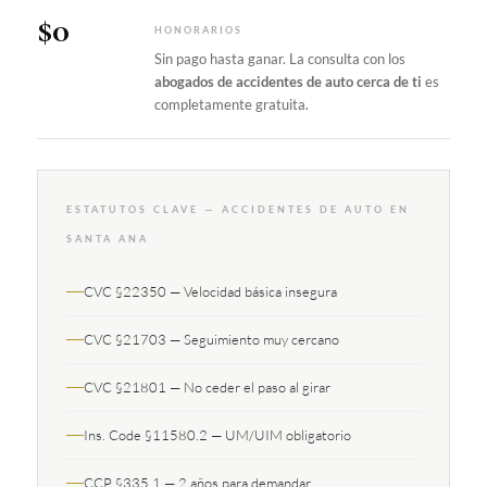
$0
HONORARIOS
Sin pago hasta ganar. La consulta con los
abogados de accidentes de auto cerca de ti
es
completamente gratuita.
ESTATUTOS CLAVE — ACCIDENTES DE AUTO EN
SANTA ANA
CVC §22350 — Velocidad básica insegura
CVC §21703 — Seguimiento muy cercano
CVC §21801 — No ceder el paso al girar
Ins. Code §11580.2 — UM/UIM obligatorio
CCP §335.1 — 2 años para demandar