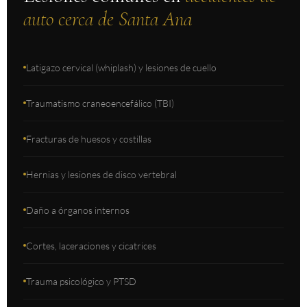
auto cerca de Santa Ana
Latigazo cervical (whiplash) y lesiones de cuello
Traumatismo craneoencefálico (TBI)
Fracturas de huesos y costillas
Hernias y lesiones de disco vertebral
Daño a órganos internos
Cortes, laceraciones y cicatrices
Trauma psicológico y PTSD