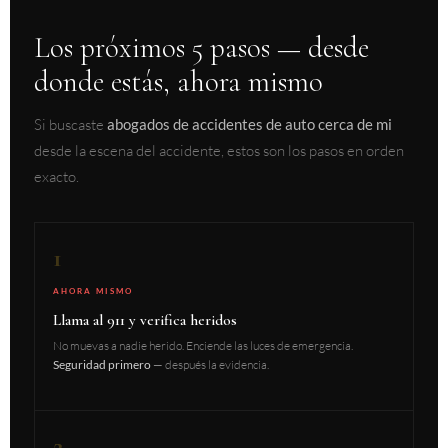
Los próximos 5 pasos — desde
donde estás, ahora mismo
Si buscaste
abogados de accidentes de auto cerca de mi
desde la escena del accidente, estos son los pasos en orden
exacto.
1
AHORA MISMO
Llama al 911 y verifica heridos
No muevas a nadie herido. Enciende las luces de emergencia.
Seguridad primero
— después la evidencia.
2