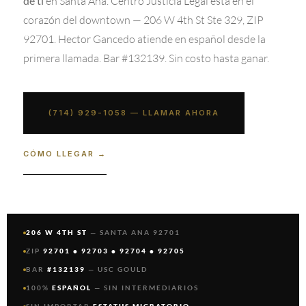
en Santa Ana. Centro Justicia Legal está en el
de ti
corazón del downtown — 206 W 4th St Ste 329, ZIP
92701. Hector Gancedo atiende en español desde la
primera llamada. Bar #132139. Sin costo hasta ganar.
(714) 929-1058 — LLAMAR AHORA
CÓMO LLEGAR →
206 W 4TH ST
— SANTA ANA 92701
ZIP
92701 • 92703 • 92704 • 92705
BAR
#132139
— USC GOULD
100%
ESPAÑOL
— SIN INTERMEDIARIOS