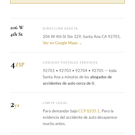
206 W
DIRECCIÓN EXACTA
4th St
206 W 4th St Ste 329, Santa Ana CA 92701.
Ver en Google Maps →
4
ZIP
CÓDIGOS POSTALES SERVIDOS
92701 • 92703 • 92704 • 92705 — toda
Santa Ana a minutos de los
abogados de
accidentes de auto cerca de ti
.
2
yr
LÍMITE LEGAL
Para demandar bajo
CCP §335.1
. Pero la
evidencia del accidente de auto desaparece
mucho antes.