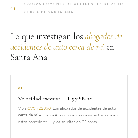
CAUSAS COMUNES DE ACCIDENTES DE AUTO
04
CERCA DE SANTA ANA
Lo que investigan los
abogados de
accidentes de auto cerca de mi
en
Santa Ana
01
Velocidad excesiva — I-5 y SR-22
Viola
CVC §22350
. Los
abogados de accidentes de auto
cerca de mi
en Santa Ana conocen las cámaras Caltrans en
estos corredores — y los solicitan en 72 horas.