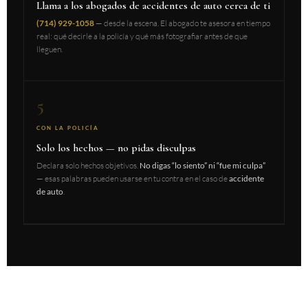
Llama a los abogados de accidentes de auto cerca de ti
(714) 929-1058
— desde la escena. El abogado te asesora en tiempo
real: qué decirle a la policía y qué más fotografiar antes de que
lleguen.
5
CON LA POLICÍA
Solo los hechos — no pidas disculpas
Declara solo hechos objetivos.
No digas “lo siento” ni “fue mi culpa”
— esas palabras pueden usarse en tu contra en el caso de
accidente
de auto
.