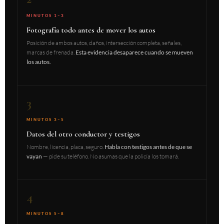
MINUTOS 1–3
Fotografía todo antes de mover los autos
Posición de ambos autos, daños, intersección completa, señales,
marcas de frenada.
Esta evidencia desaparece cuando se mueven
los autos.
3
MINUTOS 3–5
Datos del otro conductor y testigos
Nombre, licencia, placa, seguro.
Habla con testigos antes de que se
vayan
— pide su teléfono. No asumas que la policía los tomará.
4
MINUTOS 5–8