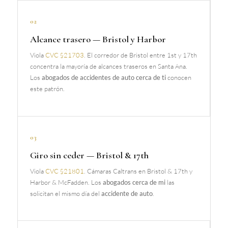
02
Alcance trasero — Bristol y Harbor
Viola
CVC §21703
. El corredor de Bristol entre 1st y 17th
concentra la mayoría de alcances traseros en Santa Ana.
Los
abogados de accidentes de auto cerca de ti
conocen
este patrón.
03
Giro sin ceder — Bristol & 17th
Viola
CVC §21801
. Cámaras Caltrans en Bristol & 17th y
Harbor & McFadden. Los
abogados cerca de mi
las
solicitan el mismo día del
accidente de auto
.