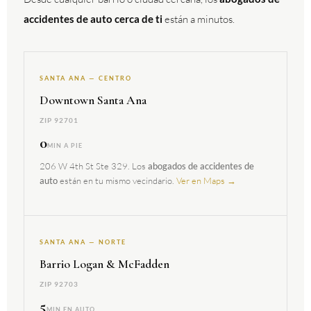
accidentes de auto cerca de ti
están a minutos.
SANTA ANA — CENTRO
Downtown Santa Ana
ZIP 92701
0
MIN A PIE
206 W 4th St Ste 329. Los
abogados de accidentes de
están en tu mismo vecindario.
Ver en Maps →
auto
SANTA ANA — NORTE
Barrio Logan & McFadden
ZIP 92703
5
MIN EN AUTO