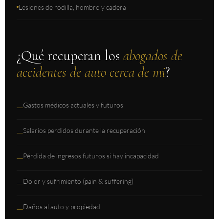
Lesiones de rodilla, hombro y cadera
¿Qué recuperan los
abogados de
accidentes de auto cerca de mi
?
Gastos médicos actuales y futuros
—
Salarios perdidos durante la recuperación
—
Pérdida de ingresos futuros si hay incapacidad
—
Dolor y sufrimiento (pain & suffering)
—
Daños al auto y propiedad
—