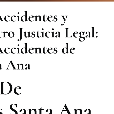
ccidentes y
ro Justicia Legal:
ccidentes de
a Ana
 De
s Santa Ana