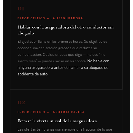
01
ERROR CRÍTICO — LA ASEGURADORA
Hablar con la aseguradora del otro conductor sin
abogado
El ajustador llama en las primeras horas. Su objetivo es
obtener una declaración grabada que reduzca su
compensación. Cualquier cosa que diga — incluso “me
siento bien” — puede usarse en su contra.
No hable con
ninguna aseguradora antes de llamar a su abogado de
accidente de auto.
02
ERROR CRÍTICO — LA OFERTA RÁPIDA
Firmar la oferta inicial de la aseguradora
Las ofertas tempranas son siempre una fracción de lo que