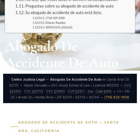
Preguntas sobre su abogado de accidente de auto
Su abogado de accidente de auto está listo.
(714) 929-1058
Enlaces Rapidos
SERVICIOS LEGALES
Abogado De
Accidente De Auto
Centro Justicia Legal
—
Abogado De Accidente De Auto
en Santa Ana CA
92701 • Hector Gancedo • USC Gould School of Law • Licencia #132139 •
CVC
§22350
·
CVC §21703
·
CVC §21801
·
CCP §335.1
·
Gov. Code §835
• I-5 • SR-
22 • Bristol St • Harbor Blvd • ZIP 92701 • 92703 • 92704 •
(714) 929-1058
ABOGADO DE ACCIDENTE DE AUTO — SANTA
ANA, CALIFORNIA