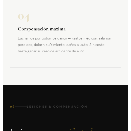
04
Compensación máxima
Luchamos por todos los daños — gastos médicos, salarios
perdidos, dolor y sufrimiento, daños al auto. Sin costo
hasta ganar su caso de accidente de auto.
06
LESIONES & COMPENSACIÓN