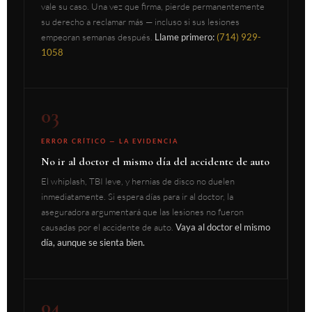
vale su caso. Una vez que firma, pierde permanentemente
su derecho a reclamar más — incluso si sus lesiones
empeoran semanas después.
Llame primero:
(714) 929-
1058
03
ERROR CRÍTICO — LA EVIDENCIA
No ir al doctor el mismo día del accidente de auto
El whiplash, TBI leve, y hernias de disco no duelen
inmediatamente. Si espera días para ir al doctor, la
aseguradora argumentará que las lesiones no fueron
causadas por el accidente de auto.
Vaya al doctor el mismo
día, aunque se sienta bien.
04