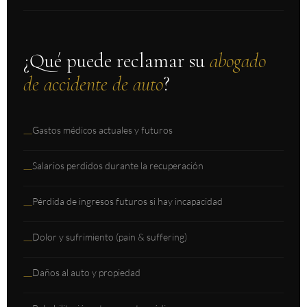
¿Qué puede reclamar su
abogado
de accidente de auto
?
Gastos médicos actuales y futuros
—
Salarios perdidos durante la recuperación
—
Pérdida de ingresos futuros si hay incapacidad
—
Dolor y sufrimiento (pain & suffering)
—
Daños al auto y propiedad
—