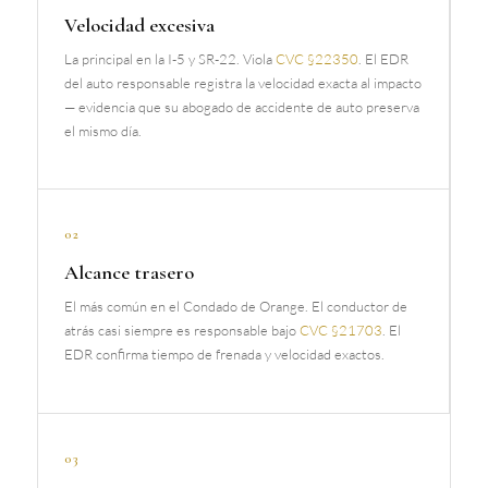
Velocidad excesiva
La principal en la I-5 y SR-22. Viola
CVC §22350
. El EDR
del auto responsable registra la velocidad exacta al impacto
— evidencia que su abogado de accidente de auto preserva
el mismo día.
02
Alcance trasero
El más común en el Condado de Orange. El conductor de
atrás casi siempre es responsable bajo
CVC §21703
. El
EDR confirma tiempo de frenada y velocidad exactos.
03