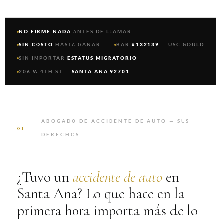
NO FIRME NADA
ANTES DE LLAMAR
SIN COSTO
HASTA GANAR
BAR
#132139
— USC GOULD
SIN IMPORTAR
ESTATUS MIGRATORIO
206 W 4TH ST —
SANTA ANA 92701
ABOGADO DE ACCIDENTE DE AUTO — SUS
01
DERECHOS
¿Tuvo un
accidente de auto
en
Santa Ana? Lo que hace en la
primera hora importa más de lo