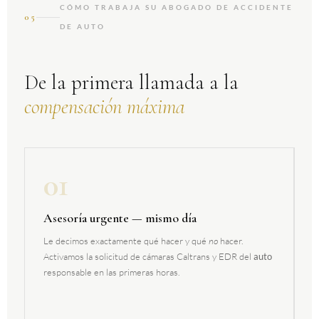
CÓMO TRABAJA SU ABOGADO DE ACCIDENTE
05
DE AUTO
De la primera llamada a la
compensación máxima
01
Asesoría urgente — mismo día
Le decimos exactamente qué hacer y qué
no
hacer.
Activamos la solicitud de cámaras Caltrans y EDR del
auto
responsable en las primeras horas.