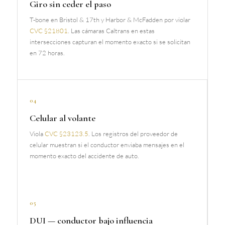
Giro sin ceder el paso
T-bone en Bristol & 17th y Harbor & McFadden por violar
CVC §21801
. Las cámaras Caltrans en estas
intersecciones capturan el momento exacto si se solicitan
en 72 horas.
04
Celular al volante
Viola
CVC §23123.5
. Los registros del proveedor de
celular muestran si el conductor enviaba mensajes en el
momento exacto del accidente de auto.
05
DUI — conductor bajo influencia