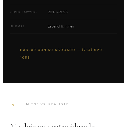
2018–2025
SUPER LAWYERS
Español & Inglés
IDIOMAS
HABLAR CON SU ABOGADO — (714) 929-
1058
09
MITOS VS. REALIDAD
No deje que estas ideas le