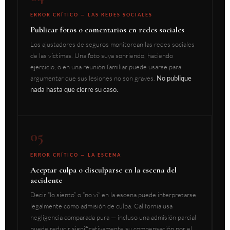
ERROR CRÍTICO — LAS REDES SOCIALES
Publicar fotos o comentarios en redes sociales
Los ajustadores de seguros monitorean las redes sociales
de las víctimas. Una foto suya sonriendo, haciendo
ejercicio, o en una reunión familiar puede usarse para
argumentar que sus lesiones no son graves.
No publique
nada hasta que cierre su caso.
05
ERROR CRÍTICO — LA ESCENA
Aceptar culpa o disculparse en la escena del
accidente
Decir “lo siento” o “no vi” en la escena puede interpretarse
legalmente como admisión de culpa. California usa
negligencia comparada pura — incluso una admisión parcial
puede reducir significativamente su compensación por el