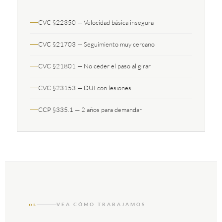
CVC §22350 — Velocidad básica insegura
CVC §21703 — Seguimiento muy cercano
CVC §21801 — No ceder el paso al girar
CVC §23153 — DUI con lesiones
CCP §335.1 — 2 años para demandar
02
VEA CÓMO TRABAJAMOS