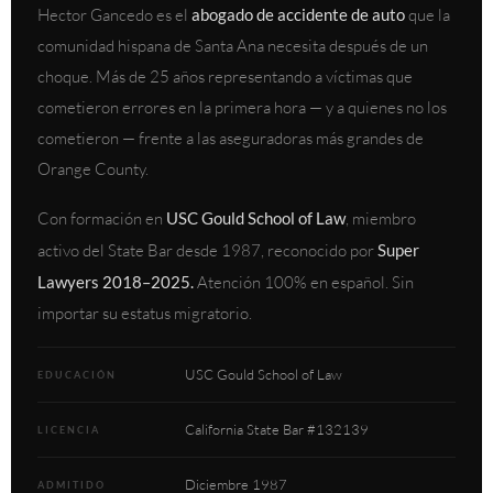
Hector Gancedo es el
abogado de accidente de auto
que la
comunidad hispana de Santa Ana necesita después de un
choque. Más de 25 años representando a víctimas que
cometieron errores en la primera hora — y a quienes no los
cometieron — frente a las aseguradoras más grandes de
Orange County.
Con formación en
USC Gould School of Law
, miembro
activo del State Bar desde 1987, reconocido por
Super
Lawyers 2018–2025.
Atención 100% en español. Sin
importar su estatus migratorio.
USC Gould School of Law
EDUCACIÓN
California State Bar #132139
LICENCIA
Diciembre 1987
ADMITIDO