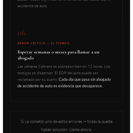
accidente de auto.
06
ERROR CRÍTICO — EL TIEMPO
Esperar semanas o meses para llamar a un
abogado
Las cámaras Caltrans se sobreescriben en 72 horas. Los
testigos se dispersan. El EDR del auto puede ser
reclamado por su dueño.
Cada día que pasa sin abogado
de accidente de auto es evidencia que desaparece.
Si ya cometió uno de estos errores — todavía puede
haber solución. Llame ahora.