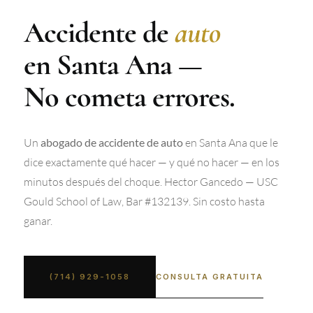
Accidente de
auto
en Santa Ana —
No cometa errores.
Un
en Santa Ana que le
abogado de accidente de auto
dice exactamente qué hacer — y qué no hacer — en los
minutos después del choque. Hector Gancedo — USC
Gould School of Law, Bar #132139. Sin costo hasta
ganar.
CONSULTA GRATUITA
(714) 929-1058