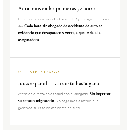
Actuamos en las primeras 72 horas
Preservamos cámaras Caltrans, EDR y testigos el mismo
día.
Cada hora sin abogado de accidente de auto es
evidencia que desaparece y ventaja que le dá a la
aseguradora.
03 — SIN RIESGO
100% español — sin costo hasta ganar
Atención directa en español con el abogado.
Sin importar
su estatus migratorio.
No paga nada a menos que
ganemos su caso de accidente de auto.