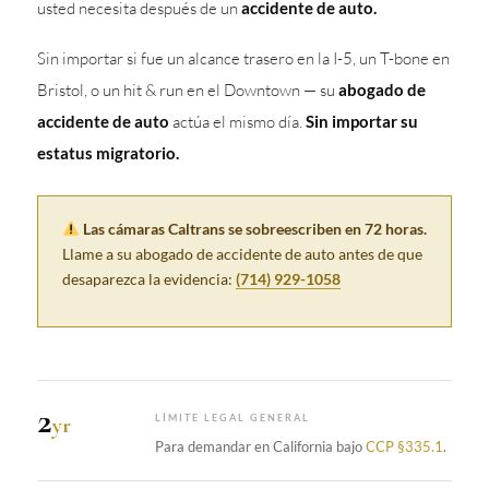
usted necesita después de un
accidente de auto.
Sin importar si fue un alcance trasero en la I-5, un T-bone en
Bristol, o un hit & run en el Downtown — su
abogado de
accidente de auto
actúa el mismo día.
Sin importar su
estatus migratorio.
Las cámaras Caltrans se sobreescriben en 72 horas.
Llame a su abogado de accidente de auto antes de que
desaparezca la evidencia:
(714) 929-1058
2
yr
LÍMITE LEGAL GENERAL
Para demandar en California bajo
CCP §335.1
.