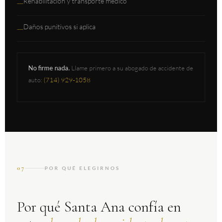
Rehabilitación y transporte médico
—
Daños punitivos si aplica
—
No firme nada.
Llame primero a su abogado de accidente de
auto:
(714) 929-1058
07
POR QUÉ ELEGIRNOS
Por qué Santa Ana confía en