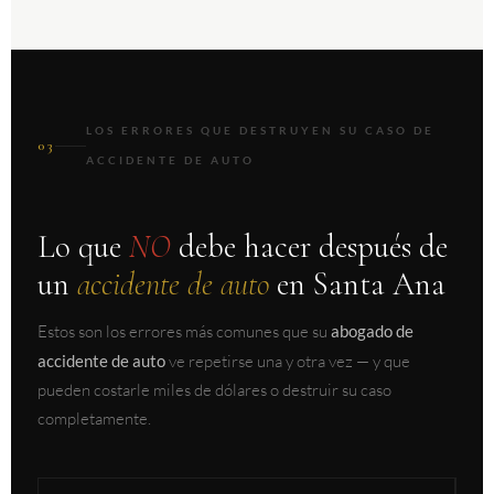
LOS ERRORES QUE DESTRUYEN SU CASO DE
03
ACCIDENTE DE AUTO
Lo que
NO
debe hacer después de
un
accidente de auto
en Santa Ana
Estos son los errores más comunes que su
abogado de
accidente de auto
ve repetirse una y otra vez — y que
pueden costarle miles de dólares o destruir su caso
completamente.