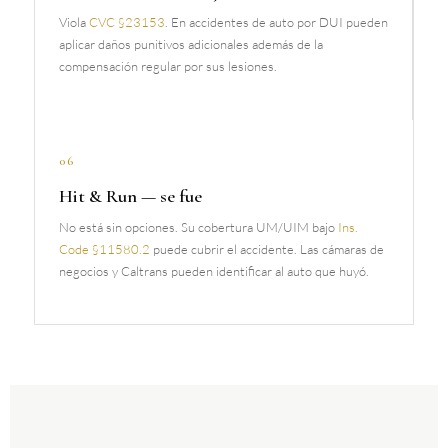
Viola
CVC §23153
. En accidentes de auto por DUI pueden
aplicar daños punitivos adicionales además de la
compensación regular por sus lesiones.
06
Hit & Run — se fue
No está sin opciones. Su cobertura UM/UIM bajo
Ins.
Code §11580.2
puede cubrir el accidente. Las cámaras de
negocios y Caltrans pueden identificar al auto que huyó.