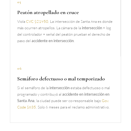
05
Peatón atropellado en cruce
Viola
CVC §21950
. La intersección de Santa Ana es donde
más ocurren atropellos. La cámara de la
intersección
+ log
del controlador + señal del peatón prueban el derecho de
paso del
accidente en intersección
.
06
Semáforo defectuoso o mal temporizado
Si el semáforo de la
intersección
estaba defectuoso o mal
programado y contribuyó al
accidente en intersección en
Santa Ana
, la ciudad puede ser co-responsable bajo
Gov.
Code §835
. Solo 6 meses para el reclamo administrativo.