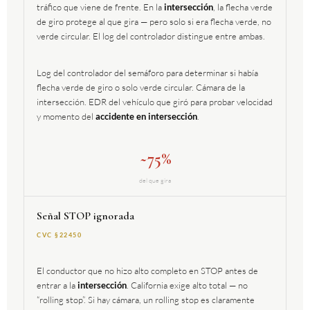
tráfico que viene de frente. En la
intersección
, la flecha verde
de giro protege al que gira — pero solo si era flecha verde, no
verde circular. El log del controlador distingue entre ambas.
Log del controlador del semáforo para determinar si había
flecha verde de giro o solo verde circular. Cámara de la
intersección. EDR del vehículo que giró para probar velocidad
y momento del
accidente en intersección
.
~75%
del que gira
Señal STOP ignorada
CVC §22450
El conductor que no hizo alto completo en STOP antes de
entrar a la
intersección
. California exige alto total — no
“rolling stop”. Si hay cámara, un rolling stop es claramente