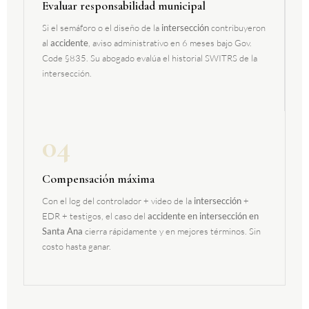
Evaluar responsabilidad municipal
Si el semáforo o el diseño de la
intersección
contribuyeron
al
accidente
, aviso administrativo en 6 meses bajo Gov.
Code §835. Su abogado evalúa el historial SWITRS de la
intersección.
04
Compensación máxima
Con el log del controlador + video de la
intersección
+
EDR + testigos, el caso del
accidente en intersección en
Santa Ana
cierra rápidamente y en mejores términos. Sin
costo hasta ganar.