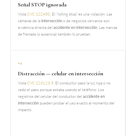
Señal STOP ignorada
Viola
CVC §22450
. El “rolling stop” es una violación. Las
cámaras de la
intersección
o de negocios cercanos son
evidencia directa del
accidente en intersección
. Las marcas
de frenada (o ausencia) también lo prueban.
04
Distracción — celular en intersección
Viola
CVC §23123.5
. El conductor pasó la luz roja o no
cedó el paso porque estaba usando el teléfono. Los
registros del celular del conductor del
accidente en
intersección
pueden probar el uso exacto al momento del
impacto.