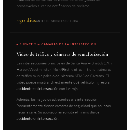
preservarlos si recibe notificación de reclamo.
~30 días
ANTES DE SOBREESCRITURA
▸ FUENTE 2 — CÁMARAS DE LA INTERSECCIÓN
Video de tráfico y cámaras de semaforización
Las intersecciones principales de Santa Ana — Bristol/17th,
Harbor/Westminster, Main/First, y otras — tienen cámaras
de tráfico municipales o del sistema ATMS de Caltrans. El
video puede mostrar directamente qué vehículo ingresó al
accidente en intersección
con luz roja.
Además, los negocios adyacentes a la intersección
frecuentemente tienen cámaras de seguridad que apuntan
hacia la calle. Su abogado las solicita el mismo día del
accidente en intersección
.