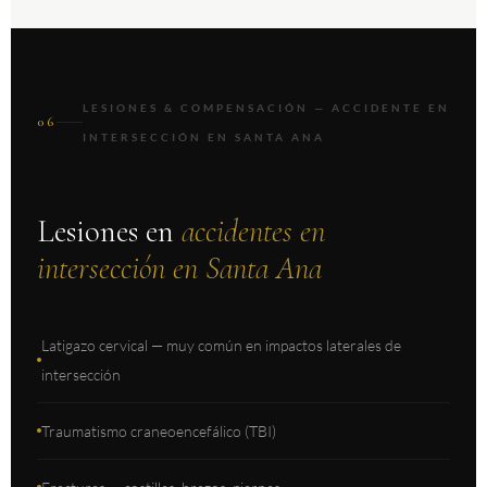
LESIONES & COMPENSACIÓN — ACCIDENTE EN
06
INTERSECCIÓN EN SANTA ANA
Lesiones en
accidentes en
intersección en Santa Ana
Latigazo cervical — muy común en impactos laterales de
intersección
Traumatismo craneoencefálico (TBI)