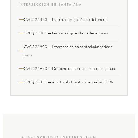
INTERSECCIÓN EN SANTA ANA
CVC §21453 — Luz roja: obligación de detenerse
CVC §21801 — Giro a la izquierda: ceder el paso
CVC §21800 — Intersección no controlada: ceder el
paso
CVC §21950 — Derecho de paso del peatón en cruce
CVC §22450 — Alto total obligatorio en señal STOP
5 ESCENARIOS DE ACCIDENTE EN