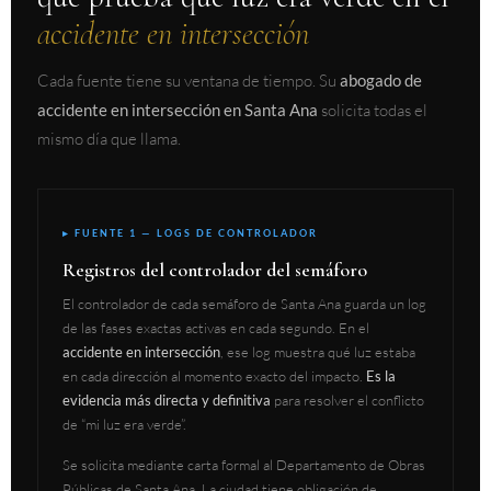
accidente en intersección
Cada fuente tiene su ventana de tiempo. Su
abogado de
accidente en intersección en Santa Ana
solicita todas el
mismo día que llama.
▸ FUENTE 1 — LOGS DE CONTROLADOR
Registros del controlador del semáforo
El controlador de cada semáforo de Santa Ana guarda un log
de las fases exactas activas en cada segundo. En el
accidente en intersección
, ese log muestra qué luz estaba
en cada dirección al momento exacto del impacto.
Es la
evidencia más directa y definitiva
para resolver el conflicto
de “mi luz era verde”.
Se solicita mediante carta formal al Departamento de Obras
Públicas de Santa Ana. La ciudad tiene obligación de