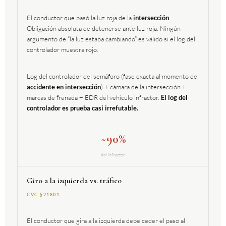
El conductor que pasó la luz roja de la
intersección
.
Obligación absoluta de detenerse ante luz roja. Ningún
argumento de “la luz estaba cambiando” es válido si el log del
controlador muestra rojo.
Log del controlador del semáforo (fase exacta al momento del
accidente en intersección
) + cámara de la intersección +
marcas de frenada + EDR del vehículo infractor.
El log del
controlador es prueba casi irrefutable.
~90%
del infractor
Giro a la izquierda vs. tráfico
CVC §21801
El conductor que gira a la izquierda debe ceder el paso al