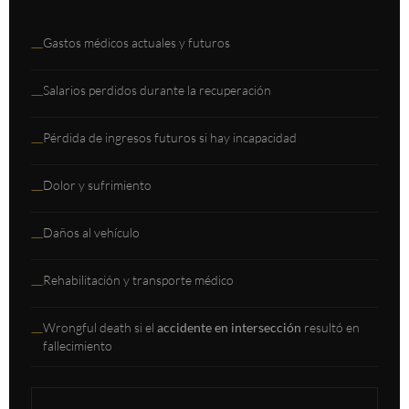
Gastos médicos actuales y futuros
—
Salarios perdidos durante la recuperación
—
Pérdida de ingresos futuros si hay incapacidad
—
Dolor y sufrimiento
—
Daños al vehículo
—
Rehabilitación y transporte médico
—
Wrongful death si el
accidente en intersección
resultó en
—
fallecimiento