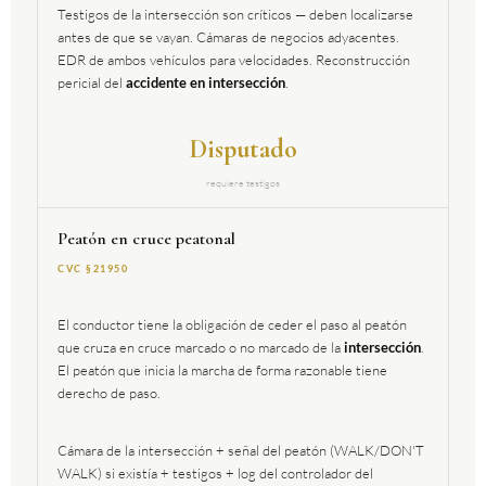
Testigos de la intersección son críticos — deben localizarse
antes de que se vayan. Cámaras de negocios adyacentes.
EDR de ambos vehículos para velocidades. Reconstrucción
pericial del
accidente en intersección
.
Disputado
requiere testigos
Peatón en cruce peatonal
CVC §21950
El conductor tiene la obligación de ceder el paso al peatón
que cruza en cruce marcado o no marcado de la
intersección
.
El peatón que inicia la marcha de forma razonable tiene
derecho de paso.
Cámara de la intersección + señal del peatón (WALK/DON'T
WALK) si existía + testigos + log del controlador del