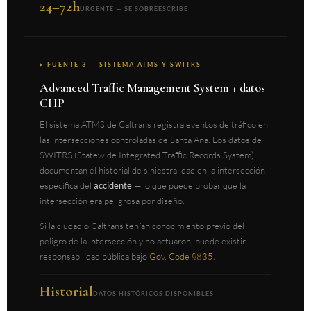
24–72h
URGENTE — SE SOBREESCRIBE
▸ FUENTE 3 — SISTEMA ATMS Y SWITRS
Advanced Traffic Management System + datos
CHP
El sistema ATMS de Caltrans registra eventos de tráfico en
las intersecciones controladas de Santa Ana. Los datos de
SWITRS (Statewide Integrated Traffic Records System)
documentan el historial de siniestralidad en la intersección
específica del
accidente
— lo que puede probar que la
intersección era peligrosa por diseño.
Si la ciudad o Caltrans tenían conocimiento previo del
peligro de la intersección y no actuaron, puede existir
responsabilidad pública bajo
Gov. Code §835
.
Historial
DATOS HISTÓRICOS DISPONIBLES