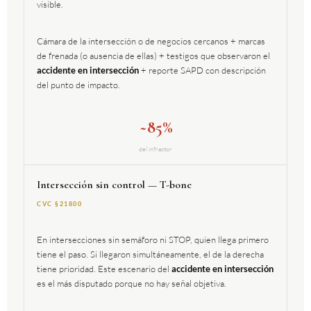
visible.
Cámara de la intersección o de negocios cercanos + marcas
de frenada (o ausencia de ellas) + testigos que observaron el
accidente en intersección
+ reporte SAPD con descripción
del punto de impacto.
~85%
del infractor
Intersección sin control — T-bone
CVC §21800
En intersecciones sin semáforo ni STOP, quien llega primero
tiene el paso. Si llegaron simultáneamente, el de la derecha
tiene prioridad. Este escenario del
accidente en intersección
es el más disputado porque no hay señal objetiva.