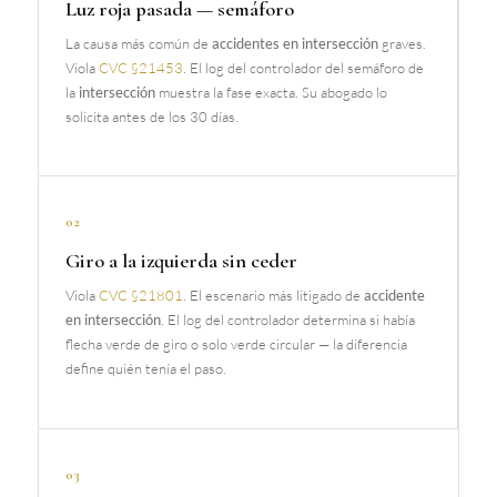
Luz roja pasada — semáforo
La causa más común de
accidentes en intersección
graves.
Viola
CVC §21453
. El log del controlador del semáforo de
la
intersección
muestra la fase exacta. Su abogado lo
solicita antes de los 30 días.
02
Giro a la izquierda sin ceder
Viola
CVC §21801
. El escenario más litigado de
accidente
en intersección
. El log del controlador determina si había
flecha verde de giro o solo verde circular — la diferencia
define quién tenía el paso.
03