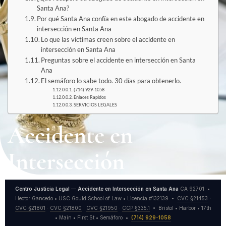
Santa Ana?
Por qué Santa Ana confía en este abogado de accidente en
intersección en Santa Ana
Lo que las víctimas creen sobre el accidente en
intersección en Santa Ana
Preguntas sobre el accidente en intersección en Santa
Ana
El semáforo lo sabe todo. 30 días para obtenerlo.
(714) 929-1058
Enlaces Rapidos
SERVICIOS LEGALES
Accidente en
Intersección
Centro Justicia Legal
—
Accidente en Intersección en Santa Ana
CA 92701 •
Hector Gancedo • USC Gould School of Law • Licencia #132139 •
CVC §21453
·
CVC §21801
·
CVC §21800
·
CVC §21950
·
CCP §335.1
• Bristol • Harbor • 17th
• Main • First St • Semáforo •
(714) 929-1058