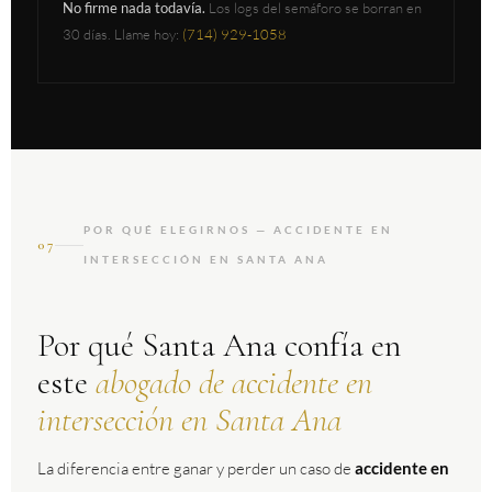
No firme nada todavía.
Los logs del semáforo se borran en
30 días. Llame hoy:
(714) 929-1058
POR QUÉ ELEGIRNOS — ACCIDENTE EN
07
INTERSECCIÓN EN SANTA ANA
Por qué Santa Ana confía en
este
abogado de accidente en
intersección en Santa Ana
La diferencia entre ganar y perder un caso de
accidente en