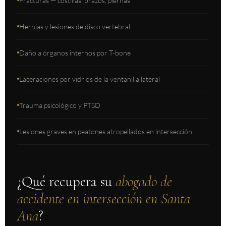
Fracturas — costillas, brazos, piernas
Hernias y lesiones de disco vertebral
Daño a órganos internos por T-bone
Laceraciones por vidrios de la ventanilla lateral
Trauma psicológico y PTSD
Lesiones graves en peatones atropellados en intersección
¿Qué recupera su
abogado de
accidente en intersección en Santa
Ana
?