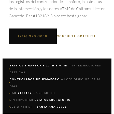
los registros del controlador de semáforo, las cámaras
de la intersección, y los datos ATMS de Caltrans. Hector
Gancedo, Bar #132139. Sin costo hasta ganar.
CONSULTA GRATUITA
(714) 929-1058
BRISTOL • HARBOR • 17TH • MAIN
— INTERSECCIONES
CRÍTICAS
CONTROLADOR DE SEMÁFORO
— LOGS DISPONIBLES 30
DÍAS
BAR
#132139
— USC GOULD
SIN IMPORTAR
ESTATUS MIGRATORIO
206 W 4TH ST —
SANTA ANA 92701