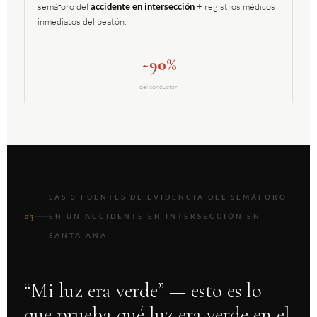
semáforo del
accidente en intersección
+ registros médicos
inmediatos del peatón.
~90%
del conductor
LAS 3 FUENTES DE EVIDENCIA DEL SEMÁFORO
03
EN UN ACCIDENTE EN INTERSECCIÓN EN
SANTA ANA
“Mi luz era verde” — esto es lo
que prueba qué luz era verde en el