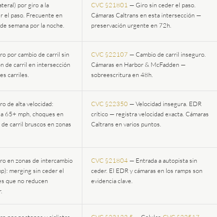
teral) por giro a la
CVC §21801
— Giro sin ceder el paso.
er el paso. Frecuente en
Cámaras Caltrans en esta intersección —
s de semana por la noche.
preservación urgente en 72h.
o por cambio de carril sin
CVC §22107
— Cambio de carril inseguro.
ón de carril en intersección
Cámaras en Harbor & McFadden —
es carriles.
sobreescritura en 48h.
o de alta velocidad:
CVC §22350
— Velocidad insegura. EDR
s a 65+ mph, choques en
crítico — registra velocidad exacta. Cámaras
 de carril bruscos en zonas
Caltrans en varios puntos.
ro en zonas de intercambio
CVC §21804
— Entrada a autopista sin
p): merging sin ceder el
ceder. El EDR y cámaras en los ramps son
es que no reducen
evidencia clave.
.