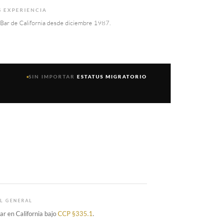
 EXPERIENCIA
 Bar de California desde diciembre 1987.
SIN IMPORTAR
ESTATUS MIGRATORIO
AL GENERAL
r en California bajo
CCP §335.1
.