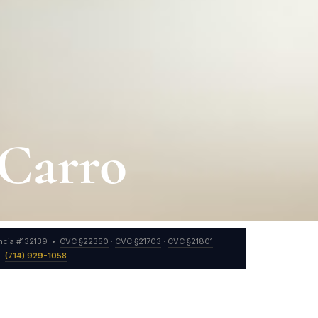
Carro
ncia #132139 •
CVC §22350
·
CVC §21703
·
CVC §21801
·
 •
(714) 929-1058