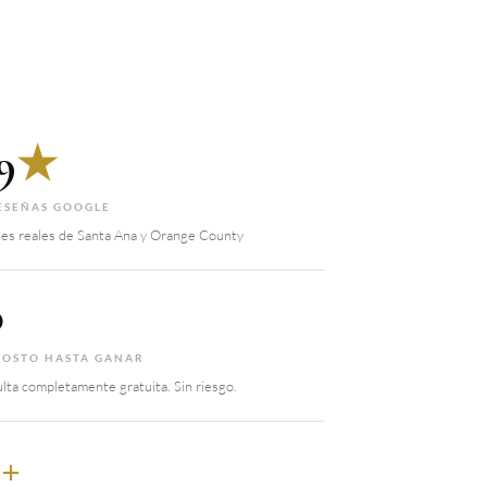
9
★
ESEÑAS GOOGLE
tes reales de Santa Ana y Orange County
0
COSTO HASTA GANAR
lta completamente gratuita. Sin riesgo.
5
+