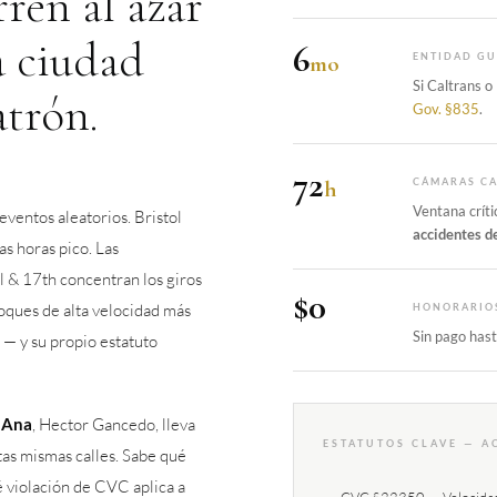
ren al azar
a ciudad
6
mo
ENTIDAD G
Si Caltrans o
atrón.
Gov. §835
.
72
h
CÁMARAS C
Ventana críti
eventos aleatorios. Bristol
accidentes d
as horas pico. Las
 & 17th concentran los giros
$0
hoques de alta velocidad más
HONORARIO
Sin pago hasta
 — y su propio estatuto
a Ana
, Hector Gancedo, lleva
ESTATUTOS CLAVE — A
as mismas calles. Sabe qué
 violación de CVC aplica a