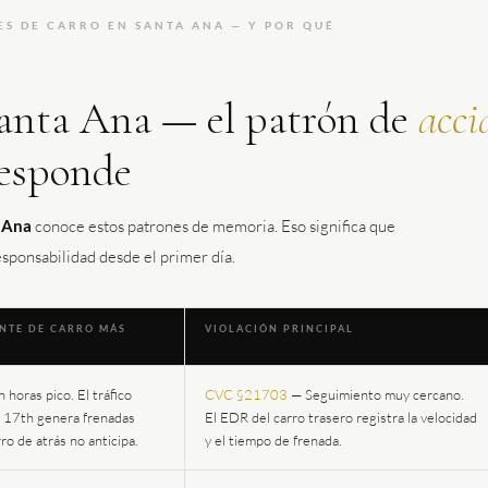
S DE CARRO EN SANTA ANA — Y POR QUÉ
Santa Ana — el patrón de
acci
responde
a Ana
conoce estos patrones de memoria. Eso significa que
sponsabilidad desde el primer día.
ENTE DE CARRO MÁS
VIOLACIÓN PRINCIPAL
 horas pico. El tráfico
CVC §21703
— Seguimiento muy cercano.
y 17th genera frenadas
El EDR del carro trasero registra la velocidad
ro de atrás no anticipa.
y el tiempo de frenada.