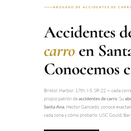
ABOGADO DE ACCIDENTES DE CARRO
Accidentes d
carro
en Sant
Conocemos ca
Bristol, Harbor, 17th, I-5, SR-22 — cada cor
propio patrón de
. Su
accidentes de carro
ab
, Hector Gancedo, conoce exactam
Santa Ana
cada zona y cómo probarlo. USC Gould, Bar 