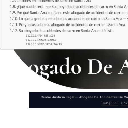
Lesiones en accidentes de carro en Santa Ana
¿Qué puede reclamar su abogado de accidentes de carro en Santa A
Por qué Santa Ana confía en este abogado de accidentes de carro e
Lo que la gente cree sobre los accidentes de carro en Santa Ana — y
Preguntas sobre su abogado de accidentes de carro en Santa Ana
Su abogado de accidentes de carro en Santa Ana está listo.
(714) 929-1058
Enlaces Rapidos
SERVICIOS LEGALES
Abogado De A
Centro Justicia Legal
—
Abogado De Accidentes De Ca
CCP §335.1
·
Gov