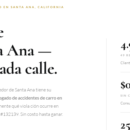
 EN SANTA ANA, CALIFORNIA
e
4.
a Ana —
49 R
da calle.
Clien
$
redor de Santa Ana tiene su
SIN 
ogado de accidentes de carro en
Consu
ente qué viola ción ocurre en
#132139. Sin costo hasta ganar.
2