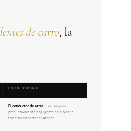
dentes de carro
, la
QUIÉN RESPONDE
El conductor de atrás.
Casi siempre
presuntuamente negligente en alcances
traseros en corredor urbano.