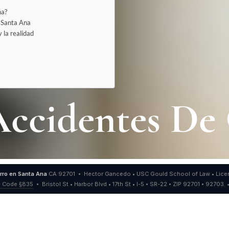
na?
n Santa Ana
 la realidad
ccidentes De 
rro en Santa Ana
CA 92701 • Hector Gancedo • USC Gould School of Law • Lice
. Code §835
• Bristol St • Harbor Blvd • 17th St • I-5 • SR-22 • ZIP 92701 • 92703