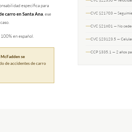
CVC §22350 — Velocidad
nsabilidad específica para
CVC §21703 — Seguimie
de carro en Santa Ana
, ese
 caso.
CVC §21801 — No ceder e
 100% en español.
CVC §23123.5 — Celular 
CCP §335.1 — 2 años pa
& McFadden se
do de accidentes de carro