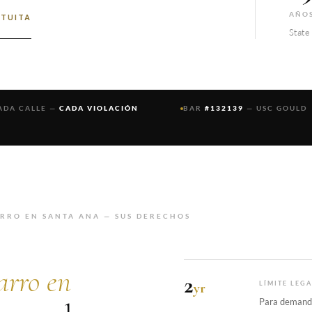
AÑOS
TUITA
State
ADA CALLE —
CADA VIOLACIÓN
BAR
#132139
— USC GOULD
RRO EN SANTA ANA — SUS DERECHOS
arro en
2
yr
LÍMITE LEG
Para demanda