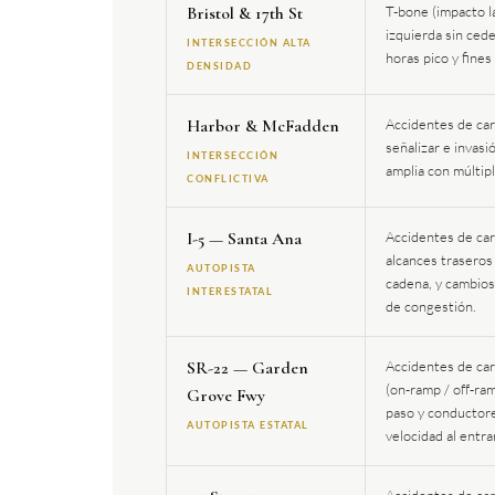
Bristol & 17th St
T-bone (impacto la
izquierda sin ced
INTERSECCIÓN ALTA
horas pico y fine
DENSIDAD
Harbor & McFadden
Accidentes de carr
señalizar e invasi
INTERSECCIÓN
amplia con múltipl
CONFLICTIVA
I-5 — Santa Ana
Accidentes de carr
alcances trasero
AUTOPISTA
cadena, y cambios
INTERESTATAL
de congestión.
SR-22 — Garden
Accidentes de car
(on-ramp / off-ram
Grove Fwy
paso y conductor
AUTOPISTA ESTATAL
velocidad al entrar