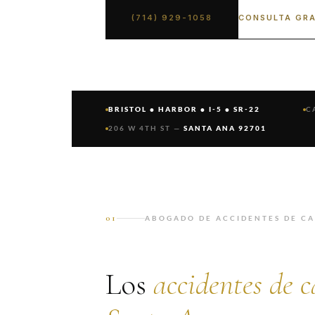
CONSULTA GRA
(714) 929-1058
BRISTOL • HARBOR • I-5 • SR-22
C
206 W 4TH ST —
SANTA ANA 92701
01
ABOGADO DE ACCIDENTES DE CA
Los
accidentes de c