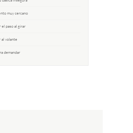
 básica insegura
nto muy cercano
l paso al girar
al volante
ra demandar