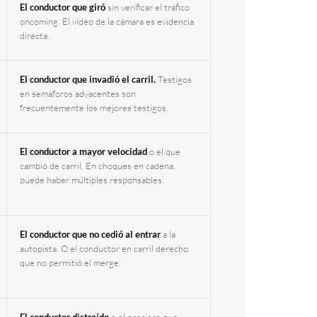
El conductor que giró
sin verificar el tráfico
oncoming. El video de la cámara es evidencia
directa.
El conductor que invadió el carril.
Testigos
en semáforos adyacentes son
frecuentemente los mejores testigos.
El conductor a mayor velocidad
o el que
cambió de carril. En choques en cadena,
puede haber múltiples responsables.
El conductor que no cedió al entrar
a la
autopista. O el conductor en carril derecho
que no permitió el merge.