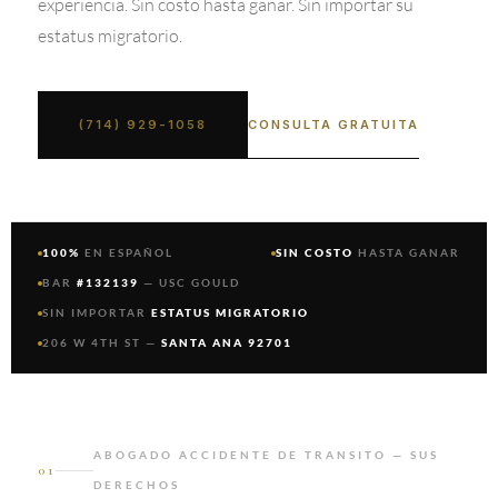
experiencia. Sin costo hasta ganar. Sin importar su
estatus migratorio.
CONSULTA GRATUITA
(714) 929-1058
100%
EN ESPAÑOL
SIN COSTO
HASTA GANAR
BAR
#132139
— USC GOULD
SIN IMPORTAR
ESTATUS MIGRATORIO
206 W 4TH ST —
SANTA ANA 92701
ABOGADO ACCIDENTE DE TRANSITO — SUS
01
DERECHOS