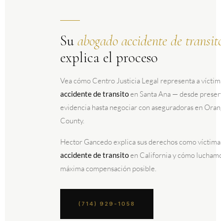
Su
abogado accidente de transit
explica el proceso
Vea cómo Centro Justicia Legal representa a víctim
accidente de transito
en Santa Ana — desde preser
evidencia hasta negociar con aseguradoras en Ora
County.
Hector Gancedo explica sus derechos como víctima
accidente de transito
en California y cómo luchamo
máxima compensación posible.
(714) 929-1058