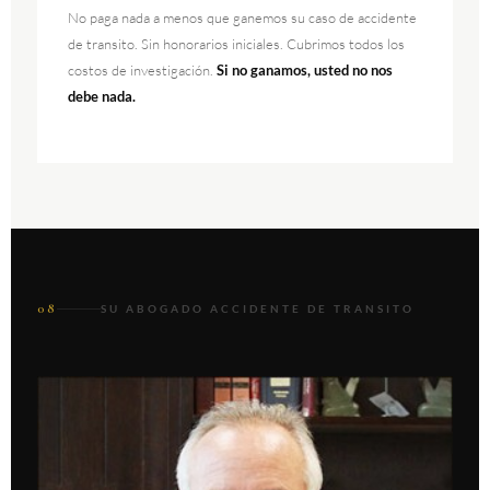
No paga nada a menos que ganemos su caso de accidente
de transito. Sin honorarios iniciales. Cubrimos todos los
costos de investigación.
Si no ganamos, usted no nos
debe nada.
08
SU ABOGADO ACCIDENTE DE TRANSITO