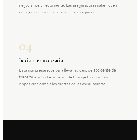
negociamos directamente. Las aseguradoras saben que si
no llegan a un acuerdo justo, iremos a juicio.
04
Juicio si es necesario
Estamos preparados para llevar su caso de
accidente de
transito
a la Corte Superior de Orange County. Esa
disposición cambia las ofertas de las aseguradoras.