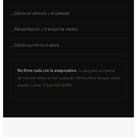
Daños al vehículo y propiedad
—
Rehabilitación y transporte médico
—
Daños punitivos si aplica
—
No firme nada con la aseguradora.
Su abogado accidente
de transito debe revisar cualquier oferta antes de que usted
acepte. Llame:
(714) 929-1058