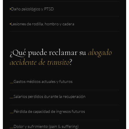
Daño psicológico y PTSD
Lesiones de rodilla, hombro y cadera
¿Qué puede reclamar su
abogado
accidente de transito
?
Gastos médicos actuales y futuros
—
Salarios perdidos durante la recuperación
—
Pérdida de capacidad de ingresos futuros
—
Dolor y sufrimiento (pain & suffering)
—