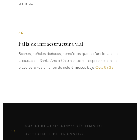
transito.
06
Falla de infraestructura vial
Baches, señales dañadas, semaforos que no funcionan — si
la ciudad de Santa Ana o Caltrans tiene responsabilidad, el
plazo para reclamar es de solo
6 meses
bajo
Gov. §835
.
SUS DERECHOS COMO VÍCTIMA DE
04
ACCIDENTE DE TRANSITO