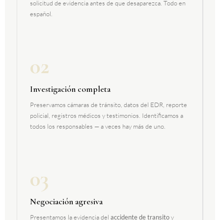
solicitud de evidencia antes de que desaparezca. Todo en
español.
02
Investigación completa
Preservamos cámaras de tránsito, datos del EDR, reporte
policial, registros médicos y testimonios. Identificamos a
todos los responsables — a veces hay más de uno.
03
Negociación agresiva
Presentamos la evidencia del
accidente de transito
y