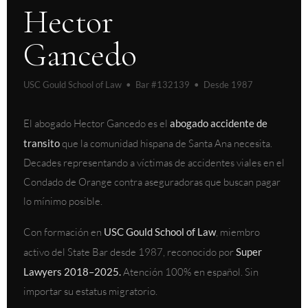
Hector
Gancedo
USC Gould School of Law • Bar #132139 • Desde 1987
El abogado Hector Gancedo es el
abogado accidente de
transito
que la comunidad hispana de Santa Ana necesita.
Decades representando a víctimas de accidentes viales en el
Condado de Orange contra aseguradoras que buscan pagar
lo mínimo posible.
Con formación en
USC Gould School of Law
, miembro
activo del State Bar desde 1987, reconocido por
Super
Lawyers 2018–2025.
Atención 100% en español. Sin
importar su estatus migratorio.