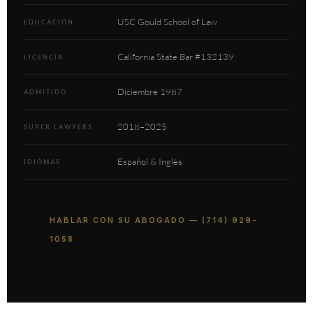
USC Gould School of Law
EDUCACIÓN
California State Bar #132139
LICENCIA
Diciembre 1987
ADMITIDO
2018–2025
SUPER LAWYERS
Español & Inglés
IDIOMAS
HABLAR CON SU ABOGADO — (714) 929-
1058