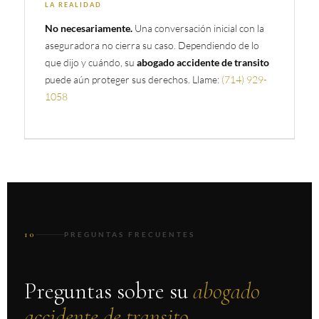
LA REALIDAD
Una conversación inicial con la
No necesariamente.
aseguradora no cierra su caso. Dependiendo de lo
que dijo y cuándo, su
abogado accidente de transito
puede aún proteger sus derechos. Llame:
(714) 929-
1058
10
PREGUNTAS FRECUENTES
Preguntas sobre su
abogado
accidente de transito