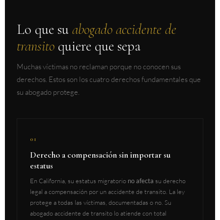
Lo que su
abogado accidente de
transito
quiere que sepa
Muchas víctimas no reclaman porque no conocen sus
derechos. Estos son los cuatro derechos fundamentales que
su abogado protege.
01
Derecho a compensación sin importar su
estatus
En California, su estatus migratorio
no afecta
su derecho
legal a compensación por un accidente de transito. La ley
protege a todas las víctimas, documentadas o no. Su
abogado accidente de transito lo atiende con total