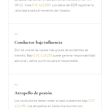
SR-22. Viola
CVC §22350
. Los datos del EDR registran la
velocidad exacta al momento del impacto.
02
Conductor bajo influencia
DUI es una de las causas más graves de accidentes de
transito. Bajo
CVC §23153
puede generar responsabilidad
adicional y daños punitivos para el responsable.
03
Atropello de peatón
Los conductores deben ceder el paso a peatones bajo
CVC
§21950
. Los atropellos en Santa Ana ocurren con