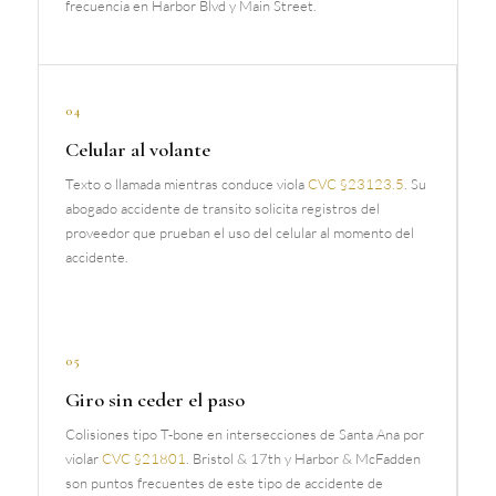
frecuencia en Harbor Blvd y Main Street.
04
Celular al volante
Texto o llamada mientras conduce viola
CVC §23123.5
. Su
abogado accidente de transito solicita registros del
proveedor que prueban el uso del celular al momento del
accidente.
05
Giro sin ceder el paso
Colisiones tipo T-bone en intersecciones de Santa Ana por
violar
CVC §21801
. Bristol & 17th y Harbor & McFadden
son puntos frecuentes de este tipo de accidente de