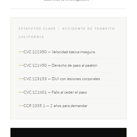
ESTATUTOS CLAVE — ACCIDENTE DE TRANSITO
CALIFORNIA
CVC §22350 — Velocidad básica insegura
CVC §21950 — Derecho de paso al peatón
CVC §23153 — DUI con lesiones corporales
CVC §21801 — Fallo al ceder el paso
CCP §335.1 — 2 años para demandar