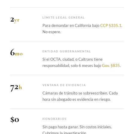
2
yr
LÍMITE LEGAL GENERAL
Para demandar en California bajo
CCP §335.1
.
No espere.
6
mo
ENTIDAD GUBERNAMENTAL
Si el OCTA, ciudad, o Caltrans tiene
responsabilidad, solo 6 meses bajo
Gov. §835
.
72
h
VENTANA DE EVIDENCIA
Cámaras de tránsito se sobreescriben. Cada
hora sin abogado es evidencia en riesgo.
$0
HONORARIOS
Sin pago hasta ganar. Sin costos iniciales.
Cubrimos la investigación.