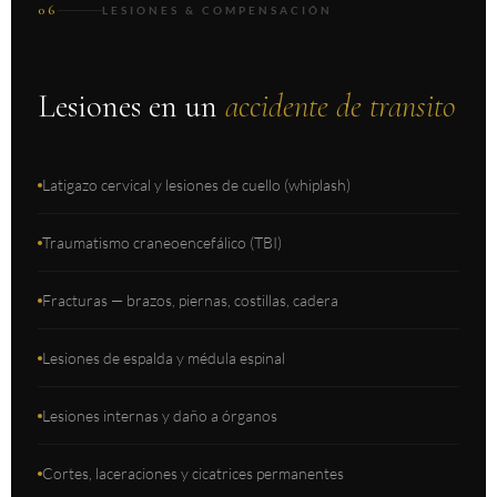
06
LESIONES & COMPENSACIÓN
Lesiones en un
accidente de transito
Latigazo cervical y lesiones de cuello (whiplash)
Traumatismo craneoencefálico (TBI)
Fracturas — brazos, piernas, costillas, cadera
Lesiones de espalda y médula espinal
Lesiones internas y daño a órganos
Cortes, laceraciones y cicatrices permanentes