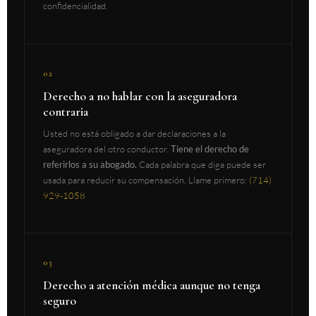
confidencialidad.
02
Derecho a no hablar con la aseguradora
contraria
Usted no está obligado a dar declaraciones a la
aseguradora del otro conductor.
Tiene el derecho de
referirlos a su abogado.
Cada palabra que diga puede ser
usada para reducir su compensación. Llame primero:
(714)
929-1058
03
Derecho a atención médica aunque no tenga
seguro