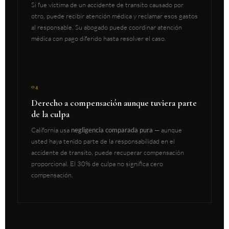
Si fue víctima de un accidente de transito causado por
otro, puede recibir atención médica y reclamar esos gastos
al responsable. Su abogado puede coordinar atención
médica con pago diferido hasta resolver el caso.
04
Derecho a compensación aunque tuviera parte
de la culpa
California usa
negligencia comparada pura
— aunque
usted haya tenido parte de la responsabilidad en el
accidente de transito, puede recuperar compensación
proporcional. El 30% de culpa no significa cero
compensación.