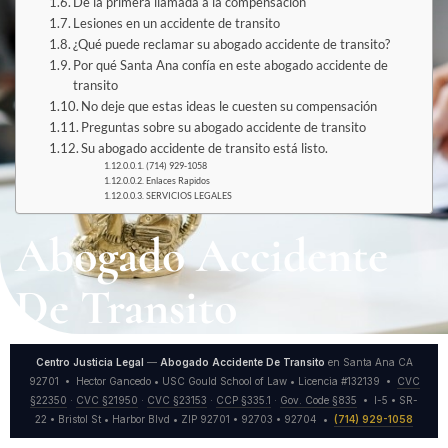
De la primera llamada a la compensación
Lesiones en un accidente de transito
¿Qué puede reclamar su abogado accidente de transito?
Por qué Santa Ana confía en este abogado accidente de
transito
No deje que estas ideas le cuesten su compensación
Preguntas sobre su abogado accidente de transito
Su abogado accidente de transito está listo.
(714) 929-1058
Enlaces Rapidos
SERVICIOS LEGALES
Abogado Accidente
De Transito
Centro Justicia Legal
—
Abogado Accidente De Transito
en Santa Ana CA
92701 • Hector Gancedo • USC Gould School of Law • Licencia #132139 •
CVC
§22350
·
CVC §21950
·
CVC §23153
·
CCP §335.1
·
Gov. Code §835
• I-5 • SR-
22 • Bristol St • Harbor Blvd • ZIP 92701 • 92703 • 92704 •
(714) 929-1058