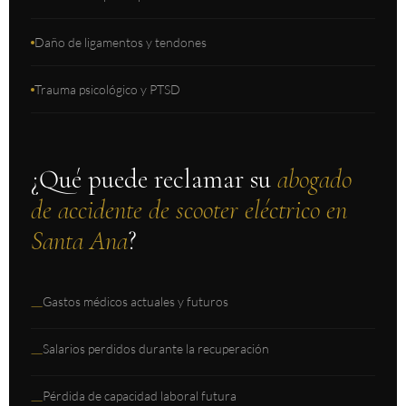
Daño de ligamentos y tendones
Trauma psicológico y PTSD
¿Qué puede reclamar su
abogado
de accidente de scooter eléctrico en
Santa Ana
?
Gastos médicos actuales y futuros
—
Salarios perdidos durante la recuperación
—
Pérdida de capacidad laboral futura
—