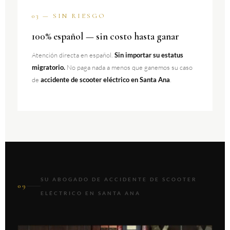
03 — SIN RIESGO
100% español — sin costo hasta ganar
Atención directa en español.
Sin importar su estatus
migratorio.
No paga nada a menos que ganemos su caso
de
accidente de scooter eléctrico en Santa Ana
.
SU ABOGADO DE ACCIDENTE DE SCOOTER
09
ELÉCTRICO EN SANTA ANA