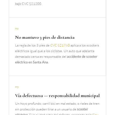
bajo CVC §21200.
02
No mantuvo 3 pies de distancia
La regla de los 3 pies de
CVC §21760
aplica a los scooters
eléctricos igual que a los ciclistas. Un auto que adelanta
demasiado cerca es responsable del
accidente de scooter
eléctrico en Santa Ana
.
03
Vía defectuosa — responsabilidad municipal
Un hoyo profundo, carril bici en mal estado, o rieles de tren
sin protección pueden tirar a un usuario de
scooter
eléctrico
. Si la ciudad sabía del defecto, responde bajo
Gov.