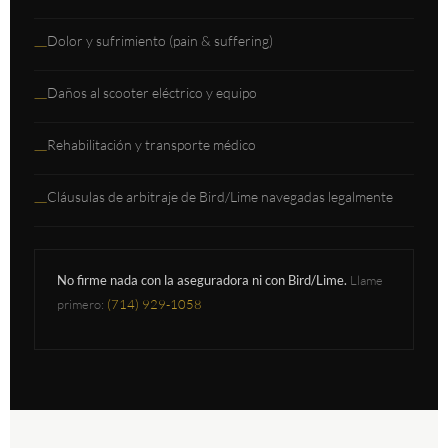
Dolor y sufrimiento (pain & suffering)
—
Daños al scooter eléctrico y equipo
—
Rehabilitación y transporte médico
—
Cláusulas de arbitraje de Bird/Lime navegadas legalmente
—
No firme nada con la aseguradora ni con Bird/Lime.
Llame
primero:
(714) 929-1058