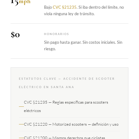
mph
Bajo
CVC §21235
. Si iba dentro del límite, no
viola ninguna ley de tránsito.
$0
HONORARIOS
Sin pago hasta ganar. Sin costos iniciales. Sin
riesgo.
ESTATUTOS CLAVE — ACCIDENTE DE SCOOTER
ELÉCTRICO EN SANTA ANA
CVC §21235 — Reglas específicas para scooters
eléctricos
CVC §21220 — Motorized scooters — definición y uso
CVC §21200 — Mismos derechos que ciclistas