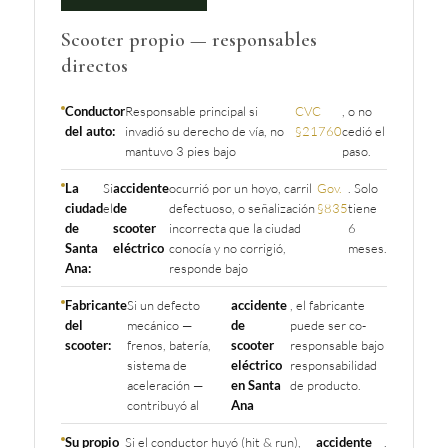
Scooter propio — responsables
directos
Conductor
Responsable principal si
CVC
, o no
del auto:
invadió su derecho de vía, no
§21760
cedió el
mantuvo 3 pies bajo
paso.
La
Si
accidente
ocurrió por un hoyo, carril
Gov.
. Solo
ciudad
el
de
defectuoso, o señalización
§835
tiene
de
scooter
incorrecta que la ciudad
6
Santa
eléctrico
conocía y no corrigió,
meses.
Ana:
responde bajo
Fabricante
Si un defecto
accidente
, el fabricante
del
mecánico —
de
puede ser co-
scooter:
frenos, batería,
scooter
responsable bajo
sistema de
eléctrico
responsabilidad
aceleración —
en Santa
de producto.
contribuyó al
Ana
Su propio
Si el conductor huyó (hit & run),
accidente
.