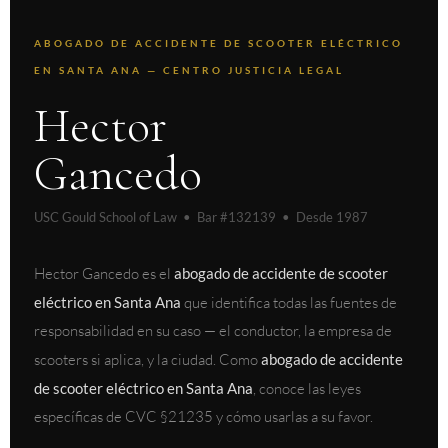
ABOGADO DE ACCIDENTE DE SCOOTER ELÉCTRICO
EN SANTA ANA — CENTRO JUSTICIA LEGAL
Hector
Gancedo
USC Gould School of Law • Bar #132139 • Desde 1987
Hector Gancedo es el
abogado de accidente de scooter
eléctrico en Santa Ana
que identifica todas las fuentes de
responsabilidad en su caso — el conductor, la empresa de
scooters si aplica, y la ciudad. Como
abogado de accidente
de scooter eléctrico en Santa Ana
, conoce las leyes
específicas de CVC §21235 y cómo usarlas a su favor.