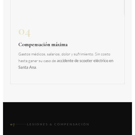
04
Compensación máxima
Gastos médicos, salarios, dolor y sufrimiento. Sin costo
hasta ganar su caso de
accidente de scooter eléctrico en
Santa Ana
.
07
LESIONES & COMPENSACIÓN