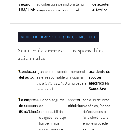
seguro
su cobertura de motorista no
de scooter
UM/UIM:
asegurado puede cubrir el
eléctrico
SCOOTER COMPARTIDO (BIRD, LIME, ETC.)
Scooter de empresa — responsables
adicionales
Conductor
Igual que en scooter personal,
accidente de
.
del auto:
es el responsable principal si
scooter
viola CVC §21760 o no cede el
eléctrico en
paso en el
Santa Ana
La empresa
Tienen seguros
scooter
tenía un defecto
de scooters
de
eléctrico
mecánico, frenos
(Bird/Lime):
responsabilidad
defectuosos o
obligatorios bajo
falla eléctrica, la
los permisos
empresa puede
municipales de
ser co-