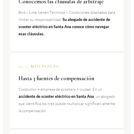
Conocemos las cláusulas de arbitraje
Bird y Lime tienen Términos y Condiciones diseñados para
limitar su responsabilidad.
Su abogado de accidente de
scooter eléctrico en Santa Ana conoce cómo navegar
esas cláusulas.
02 — MÚLTIPLES
Hasta 3 fuentes de compensación
Conductor + empresa de scooters + ciudad. En un
accidente de scooter eléctrico en Santa Ana
, un abogado
que identifica los tres puede multiplicar significativamente
la compensación.