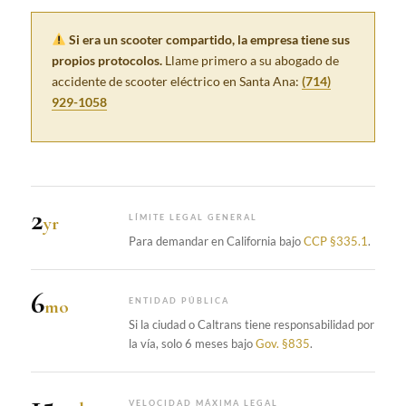
Si era un scooter compartido, la empresa tiene sus
propios protocolos.
Llame primero a su abogado de
accidente de scooter eléctrico en Santa Ana:
(714)
929-1058
2
yr
LÍMITE LEGAL GENERAL
Para demandar en California bajo
CCP §335.1
.
6
mo
ENTIDAD PÚBLICA
Si la ciudad o Caltrans tiene responsabilidad por
la vía, solo 6 meses bajo
Gov. §835
.
15
VELOCIDAD MÁXIMA LEGAL