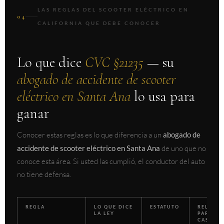
LAS REGLAS DEL SCOOTER ELÉCTRICO EN
04
CALIFORNIA QUE DEBE CONOCER
Lo que dice
CVC §21235
— su
abogado de accidente de scooter
eléctrico en Santa Ana
lo usa para
ganar
Conocer estas reglas es lo que diferencia a un
abogado de
accidente de scooter eléctrico en Santa Ana
de uno que no
conoce esta área. Si usted las cumplió, el conductor del auto
no tiene defensa.
REGLA
LO QUE DICE
ESTATUTO
RELEVAN
LA LEY
PARA SU
CASO