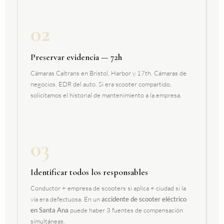
02
Preservar evidencia — 72h
Cámaras Caltrans en Bristol, Harbor y 17th. Cámaras de
negocios. EDR del auto. Si era scooter compartido,
solicitamos el historial de mantenimiento a la empresa.
03
Identificar todos los responsables
Conductor + empresa de scooters si aplica + ciudad si la
vía era defectuosa. En un
accidente de scooter eléctrico
en Santa Ana
puede haber 3 fuentes de compensación
simultáneas.