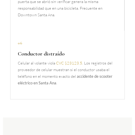
puerta que se abrió sin verificar genera la misma
responsabilidad que en una bicicleta. Frecuente en
Downtown Santa Ana.
06
Conductor distraído
Celular al volante viola
CVC §23123.5
. Los registros del
proveedor de celular muestran si el conductor usaba el
teléfono en el momento exacto del
accidente de scooter
eléctrico en Santa Ana
.