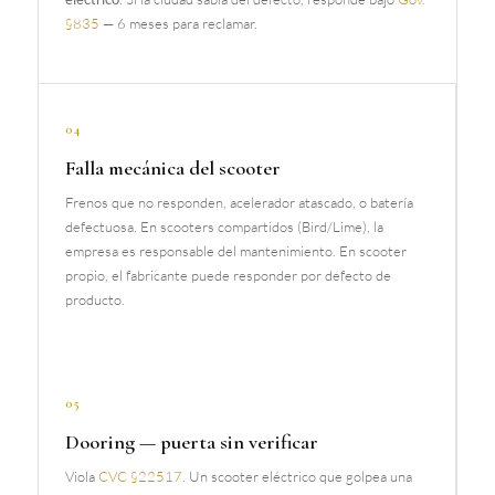
§835
— 6 meses para reclamar.
04
Falla mecánica del scooter
Frenos que no responden, acelerador atascado, o batería
defectuosa. En scooters compartidos (Bird/Lime), la
empresa es responsable del mantenimiento. En scooter
propio, el fabricante puede responder por defecto de
producto.
05
Dooring — puerta sin verificar
Viola
CVC §22517
. Un scooter eléctrico que golpea una