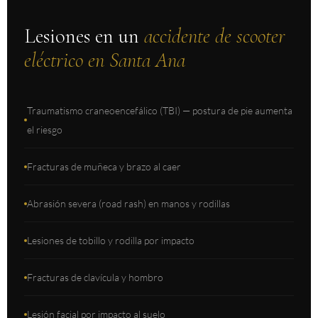
Lesiones en un
accidente de scooter
eléctrico en Santa Ana
Traumatismo craneoencefálico (TBI) — postura de pie aumenta
el riesgo
Fracturas de muñeca y brazo al caer
Abrasión severa (road rash) en manos y rodillas
Lesiones de tobillo y rodilla por impacto
Fracturas de clavícula y hombro
Lesión facial por impacto al suelo