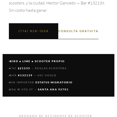
scooters, y la ciudad. Hector Gancedo — Bar #132139.
Sin costo hasta ganar.
CONSULTA GRATUITA
(714) 929-1058
BIRD • LIME • SCOOTER PROPIO
CVC
§21235
— REGLAS SCOOTERS
BAR
#132139
— USC GOULD
SIN IMPORTAR
ESTATUS MIGRATORIO
206 W 4TH ST —
SANTA ANA 92701
ABOGADO DE ACCIDENTE DE SCOOTER