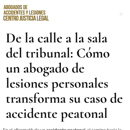
Abogados de Accidentes de Resbalones y Caídas en Santa Ana
De la calle a la sala
del tribunal: Cómo
un abogado de
lesiones personales
transforma su caso de
accidente peatonal
En el aftermath de un
accidente peatonal
, el camino hacia la